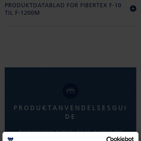
PRODUKTDATABLAD FOR FIBERTEX F-10
TIL F-1200M
PRODUKTANVENDELSESGUI
DE
Produktnøglen hjælper dig til at vælge det
rigtige produkt til din opgave.