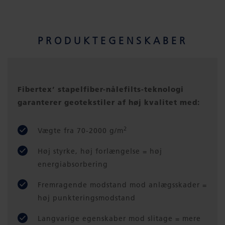
PRODUKTEGENSKABER
Fibertex’ stapelfiber-nålefilts-teknologi
garanterer geotekstiler af høj kvalitet med:
2
Vægte fra 70-2000 g/m
Høj styrke, høj forlængelse = høj
energiabsorbering
Fremragende modstand mod anlægsskader =
høj punkteringsmodstand
Langvarige egenskaber mod slitage = mere