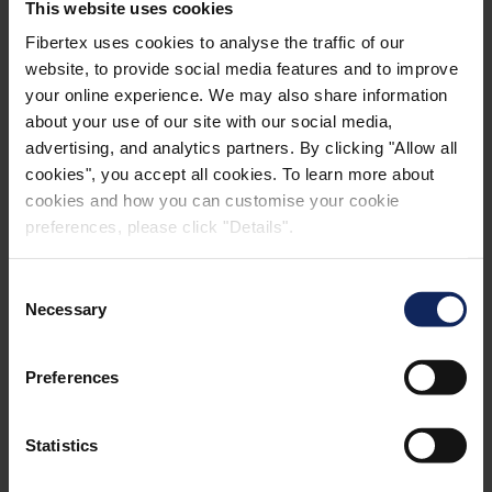
This website uses cookies
fugtbestandig med avancerede funktioner, der
Fibertex uses cookies to analyse the traffic of our
yderligere gør det behageligt at gå på og
website, to provide social media features and to improve
lydabsorberende.
your online experience. We may also share information
about your use of our site with our social media,
®
Matchback
advertising, and analytics partners. By clicking "Allow all
Dette perfekte bagbeklædningsmateriale tilbydes
cookies", you accept all cookies. To learn more about
i enhver farve, så det passer til designet på de
cookies and how you can customise your cookie
eksklusive banevaretæpper.
preferences, please click "Details".
Consent
Necessary
Selection
Preferences
Statistics