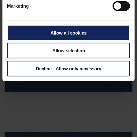
Marketing
PRODUKTER
Allow all cookies
Fibertex-produkter til
gulvbelægningsanvendelser
Allow selection
Decline - Allow only necessary
DOWNLOAD PDF