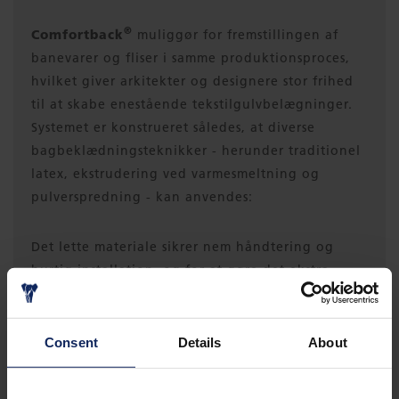
®
Comfortback
muliggør for fremstillingen af
banevarer og fliser i samme produktionsproces,
hvilket giver arkitekter og designere stor frihed
til at skabe enestående tekstilgulvbelægninger.
Systemet er konstrueret således, at diverse
bagbeklædningsteknikker - herunder traditionel
latex, ekstrudering ved varmesmeltning og
pulverspredning - kan anvendes:
Det lette materiale sikrer nem håndtering og
hurtig installation, og for at gøre det ekstra
brugervenligt, tillader det ikke-permanent
klæbemiddel løft og udskiftning efter behov.
Consent
Details
About
®
Flexback
Denne elastiske skumerstatning er lugtfri og