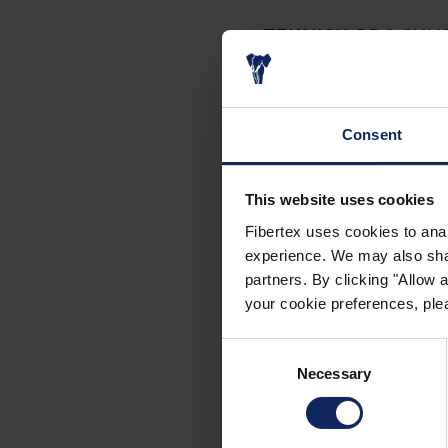
TEKNISK BROCHU
BROCHURE OM AS
Consent
This website uses cookies
SÅDAN ANVENDES
Fibertex uses cookies to anal
experience. We may also share
partners. By clicking "Allow
JERNBANERBROC
your cookie preferences, plea
Consent
BROCHURE OM KY
Necessary
Selection