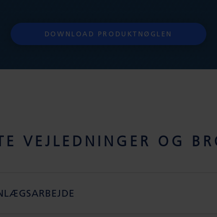
DOWNLOAD PRODUKTNØGLEN
TE VEJLEDNINGER OG B
NLÆGSARBEJDE