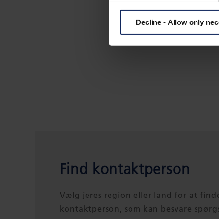
TRAPTEX BROCHU
Decline - Allow only ne
Find kontaktperson
Vælg jeres region eller land for at find
kontaktperson, som kan besvare spørg