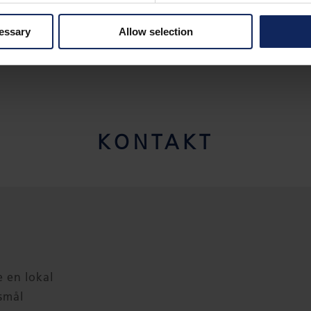
RE
cessary
Allow selection
KONTAKT
e en lokal
smål