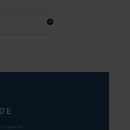
DE
din opgave.