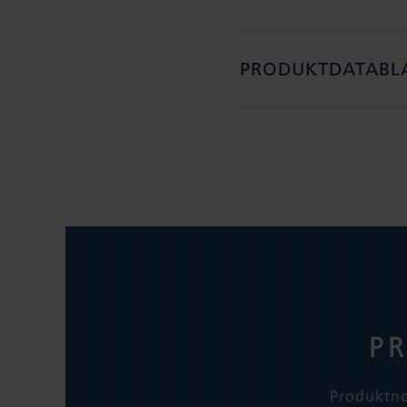
PRODUKTDATABLAD
P
Produktnøg