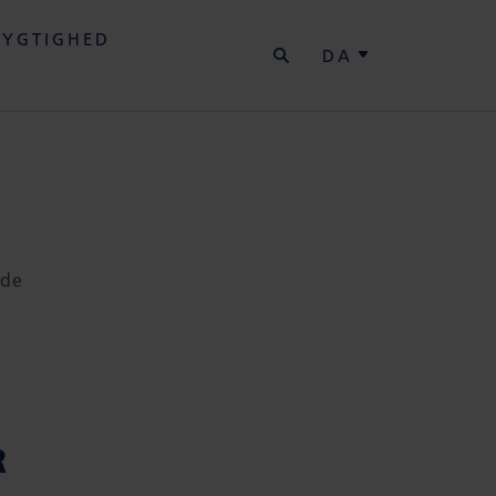
SØG
YGTIGHED
DA
jde
R