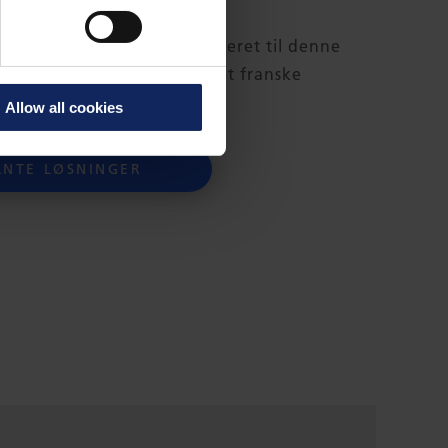
s slidstyrke er særligt certificeret til denne
ar yderligere et krav fra det franske
b SNCF.
Allow all cookies
ANTE LØSNINGER