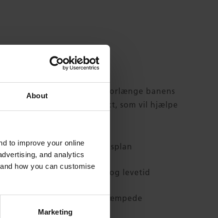
s ST
vil I være i stand til at forlænge banens
About
dse den kritiske pumpeeffekt, som vil hjælpe
and to improve your online
holdelsen af en pålidelig tidsplan
dvertising, and analytics
es and how you can customise
ernbanens vedligeholdelse og levetid
støjniveauet som følge af dæmpede
r
Marketing