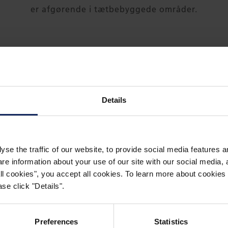
er afgørende i tætbebyggede områder.
FiberRail
Med
Details
levetid og stan
jer med at:
yse the traffic of our website, to provide social media features 
Sikre over
 information about your use of our site with our social media, a
 all cookies", you accept all cookies. To learn more about cooki
Forbedre j
se click "Details".
Reducere 
vibratione
Preferences
Statistics