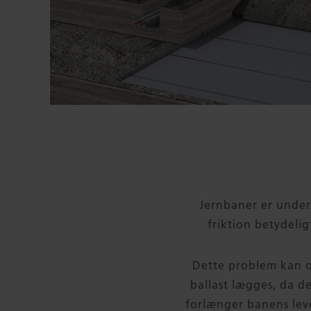
Jernbaner er unders
friktion betydelig
Dette problem kan 
ballast lægges, da d
forlænger banens leve