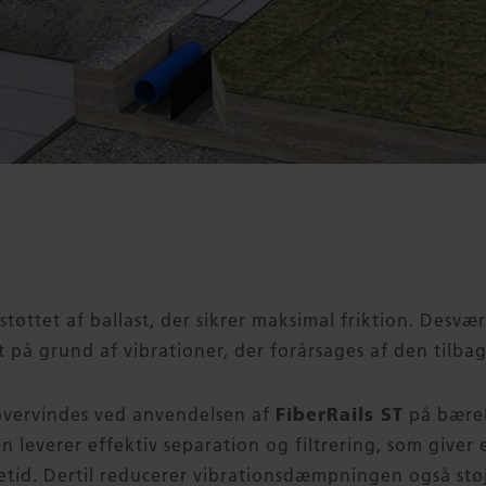
tøttet af ballast, der sikrer maksimal friktion. Desv
t på grund af vibrationer, der forårsages af den tilb
FiberRails ST
overvindes ved anvendelsen af
på bærel
en leverer effektiv separation og filtrering, som give
tid. Dertil reducerer vibrationsdæmpningen også støj