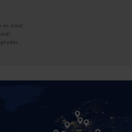
e en lokal
smål
igheder.