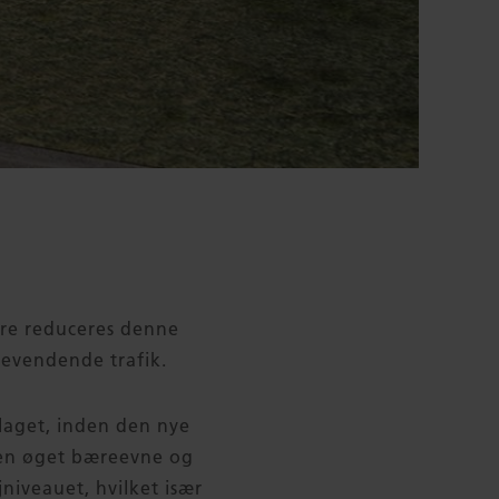
ærre reduceres denne
agevendende trafik.
aget, inden den nye
r en øget bæreevne og
niveauet, hvilket især