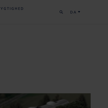
SØG
YGTIGHED
DA