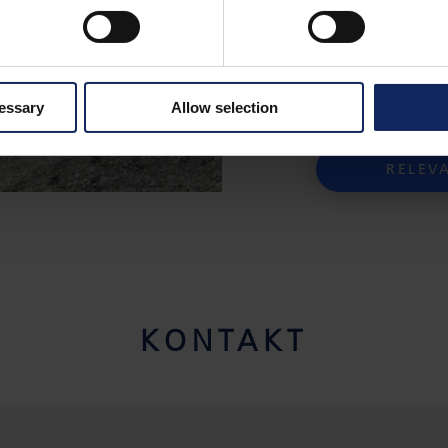
FiberRails ST
'
anvendelse og v
jernbaneselska
cessary
Allow selection
RELEV
KONTAKT