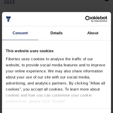
2023
FIBERTEX NONWOVENS ESG REPORT
2022
Consent
Details
About
FIBERTEX NONWOVENS ESG REPORT
This website uses cookies
2021
Fibertex uses cookies to analyse the traffic of our
website, to provide social media features and to improve
your online experience. We may also share information
about your use of our site with our social media,
advertising, and analytics partners. By clicking "Allow all
cookies", you accept all cookies. To learn more about
cookies and how you can customise your cookie
preferences, please click "Details".