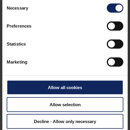
Consent
SCHOUW & CO.
Necessary
Selection
GROUP
ESG REPORT
Preferences
Výroční zpráva společnosti Schouw za rok 2025
obsahuje také prohlášení o udržitelnosti.
Přečtěte si v něm více o přístupu společnosti
Statistics
Schouw k ESG a odpovědnosti.
Marketing
ANNUAL & ESG REPORT
Allow all cookies
Allow selection
Decline - Allow only necessary