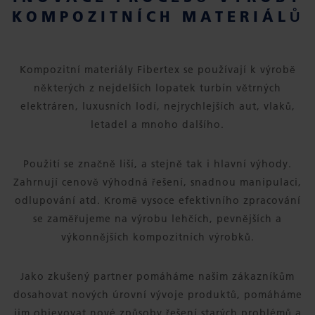
KOMPOZITNÍCH MATERIÁLŮ
Kompozitní materiály Fibertex se používají k výrobě
některých z nejdelších lopatek turbín větrných
elektráren, luxusních lodí, nejrychlejších aut, vlaků,
letadel a mnoho dalšího.
Použití se značně liší, a stejně tak i hlavní výhody.
Zahrnují cenově výhodná řešení, snadnou manipulaci,
odlupování atd. Kromě vysoce efektivního zpracování
se zaměřujeme na výrobu lehčích, pevnějších a
výkonnějších kompozitních výrobků.
Jako zkušený partner pomáháme našim zákazníkům
dosahovat nových úrovní vývoje produktů, pomáháme
jim objevovat nové způsoby řešení starých problémů a