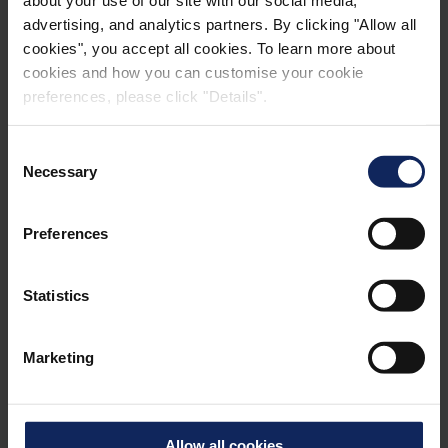
about your use of our site with our social media,
advertising, and analytics partners. By clicking "Allow all
cookies", you accept all cookies. To learn more about
cookies and how you can customise your cookie
preferences, please click "Details".
Consent
®
COMPOFLEX
VIDEOGALERI
Necessary
Selection
E
Preferences
Navštivte videogalerii Fibertex Composites a
®
dozvíte se více o tom, jak se Compoflex
využívá
Statistics
ve výrobním procesu kompozitních výrobků.
Marketing
VIDEOGALERIE
Allow all cookies