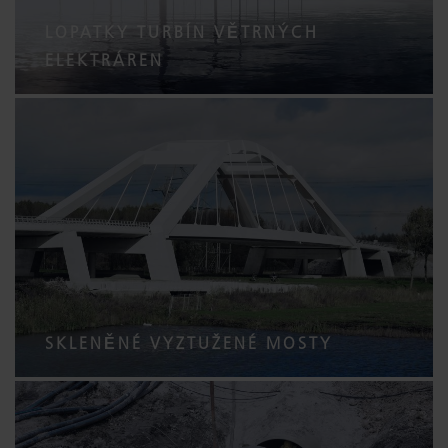
LOPATKY TURBÍN VĚTRNÝCH
ELEKTRÁREN
SKLENĚNÉ VYZTUŽENÉ MOSTY