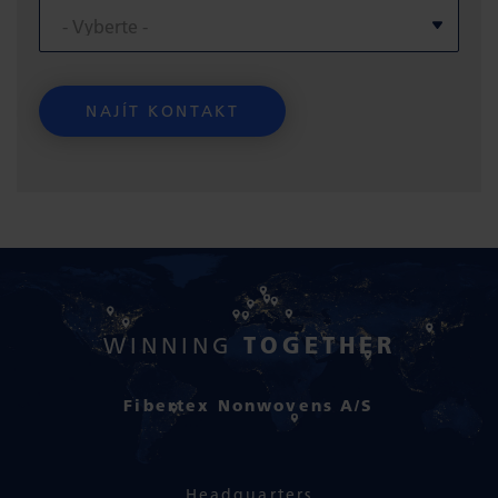
TOGETHER
WINNING
Fibertex Nonwovens A/S
Headquarters