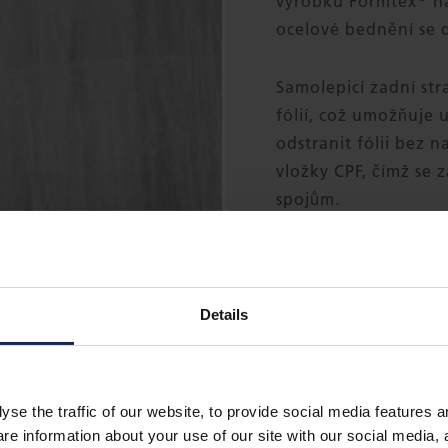
výrobku Formtex
na
ocelové bednění se 
Samolepicí zadní str
fólií, což umožňuje 
odstranit fólii bez
vložky CPF, čímž se
spojům.
STÁHNOUT 
Details
yse the traffic of our website, to provide social media features 
 information about your use of our site with our social media, a