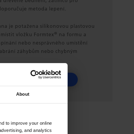
 dřevěné bednění, zatímco pro
doporučuje metoda lepení.
ana je potažena silikonovou plastovou
®
umístit vložku Formtex
na formu a
 napínání nebo nesprávného umístění
 zabrání záhybům nebo chybným
PRŮVODCE INSTALACÍ
About
and to improve your online
dvertising, and analytics