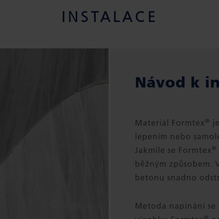
INSTALACE
Návod k in
®
Materiál Formtex
je
lepením nebo samole
®
Jakmile se Formtex
běžným způsobem. V
betonu snadno odst
Metoda napínání se 
®