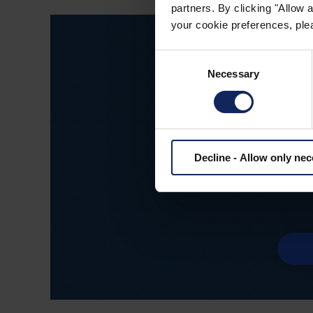
partners. By clicking "Allow
your cookie preferences, plea
Consent
Necessary
Selection
Decline - Allow only ne
Objednejte si b