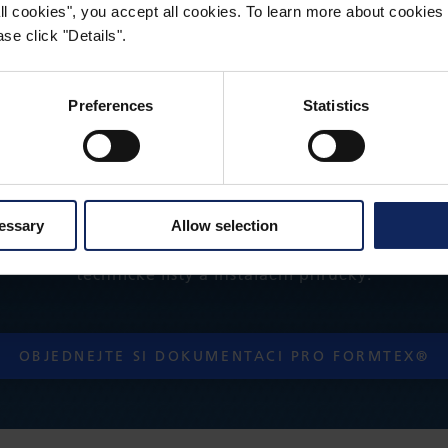
 all cookies", you accept all cookies. To learn more about cooki
se click "Details".
Preferences
Statistics
OBJEDNEJTE SI KOMPLETN
DOKUMENTACI FORMTEX
cessary
Allow selection
ezplatně technickou dokumentaci, která obsahuje cert
technické listy a instalační příručky.
OBJEDNEJTE SI DOKUMENTACI PRO FORMTEX®