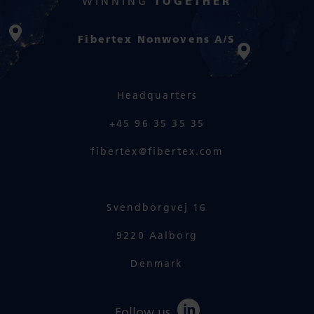
WINNING
TOGETHER
Fibertex Nonwovens A/S
Headquarters
+45 96 35 35 35
fibertex@fibertex.com
Svendborgvej 16
9220 Aalborg
Denmark
Follow us