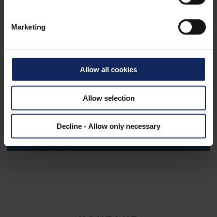
automobilovým průmyslem a dokáže navrhnout
spolehlivá řešení pro váš byznys.
Marketing
Naše vysoce funkční materiály jsou vhodné pro
nejrůznější aplikace v automobilovém průmyslu
včetně motorových prostorů, čalounění interiéru
Allow all cookies
a stropních panelů.
Allow selection
ZJISTĚTE VÍCE
Decline - Allow only necessary