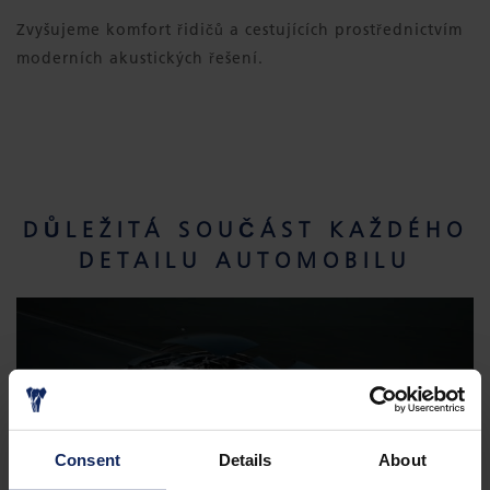
Zvyšujeme komfort řidičů a cestujících prostřednictvím
moderních akustických řešení.
DŮLEŽITÁ SOUČÁST KAŽDÉHO
DETAILU AUTOMOBILU
Consent
Details
About