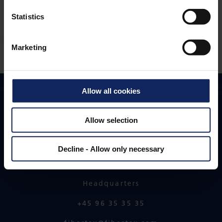
subdodavatelů očekáváme totéž.
Statistics
VÍCE INFO (EN)
Marketing
Allow all cookies
TOGETHER
WINNING
Allow selection
Fibertex Nonwovens A/S
Decline - Allow only necessary
Headquarters
+45 96 35 35 35