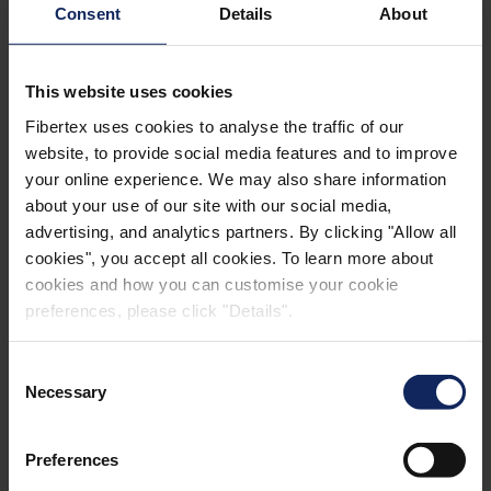
Consent
Details
About
This website uses cookies
Fibertex uses cookies to analyse the traffic of our
website, to provide social media features and to improve
your online experience. We may also share information
about your use of our site with our social media,
advertising, and analytics partners. By clicking "Allow all
cookies", you accept all cookies. To learn more about
Úvod
cookies and how you can customise your cookie
preferences, please click "Details".
Ve společnosti Fibertex Nonwovens je společenská
odpovědnost a udržitelnost hluboce zakořeněna v
Consent
našich hodnotách.
Necessary
Selection
Fibertex Nonwovens dodržuje zásady uvedené v tomto
Preferences
Kodexu chování a od našich dodavatelů a