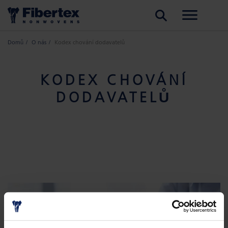
HLEDAT
Domů
O nás
Kodex chování dodavatelů
KODEX CHOVÁNÍ
DODAVATELŮ