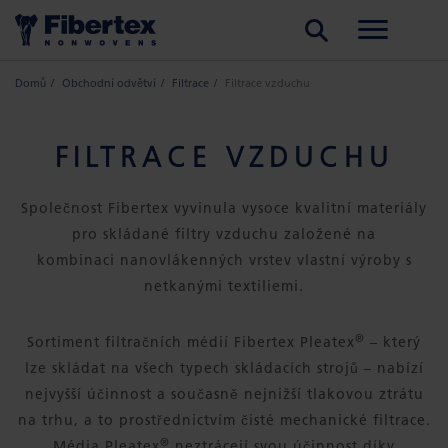
HLEDAT
Domů
Obchodní odvětví
Filtrace
Filtrace vzduchu
FILTRACE VZDUCHU
Společnost Fibertex vyvinula vysoce kvalitní materiály
pro skládané filtry vzduchu založené na
kombinaci nanovlákenných vrstev vlastní výroby s
netkanými textiliemi.
®
Sortiment filtračních médií Fibertex Pleatex
– který
lze skládat na všech typech skládacích strojů – nabízí
nejvyšší účinnost a současně nejnižší tlakovou ztrátu
na trhu, a to prostřednictvím čisté mechanické filtrace.
®
Média Pleatex
neztrácejí svou účinnost díky