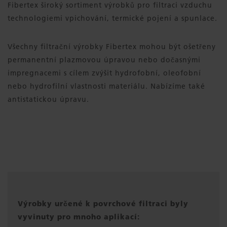
Fibertex široký sortiment výrobků pro filtraci vzduchu
technologiemi vpichování, termické pojení a spunlace.
Všechny filtrační výrobky Fibertex mohou být ošetřeny
permanentní plazmovou úpravou nebo dočasnými
impregnacemi s cílem zvýšit hydrofobní, oleofobní
nebo hydrofilní vlastnosti materiálu. Nabízíme také
antistatickou úpravu.
Výrobky určené k povrchové filtraci byly
vyvinuty pro mnoho aplikací: