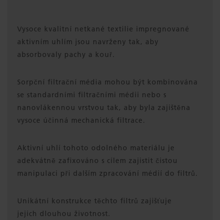
Vysoce kvalitní netkané textilie impregnované
aktivním uhlím jsou navrženy tak, aby
absorbovaly pachy a kouř.
Sorpční filtrační média mohou být kombinována
se standardními filtračními médii nebo s
nanovlákennou vrstvou tak, aby byla zajištěna
vysoce účinná mechanická filtrace.
Aktivní uhlí tohoto odolného materiálu je
adekvátně zafixováno s cílem zajistit čistou
manipulaci při dalším zpracování médií do filtrů.
Unikátní konstrukce těchto filtrů zajišťuje
jejich dlouhou životnost.