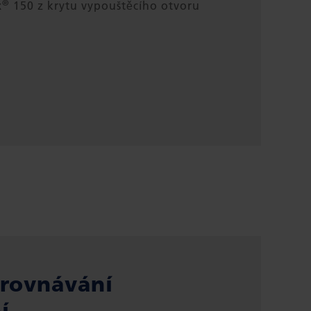
®
x
150 z krytu vypouštěcího otvoru
orovnávání
í