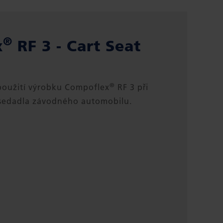
®
x
RF 3 - Cart Seat
®
použití výrobku Compoflex
RF 3 při
 sedadla závodného automobilu.