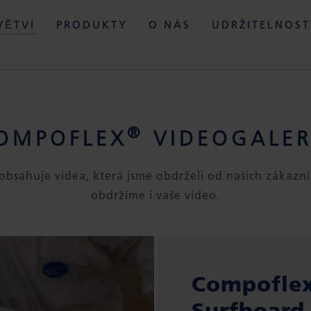
VĚTVÍ
PRODUKTY
O NÁS
UDRŽITELNOST
®
OMPOFLEX
VIDEOGALER
 obsahuje videa, která jsme obdrželi od našich zákazní
obdržíme i vaše video.
Compofle
Surfboard