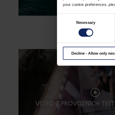
your cookie preferences, plea
Consent
Necessary
Selection
Decline - Allow only ne
VIDEO Z PROVOZNÍCH TES