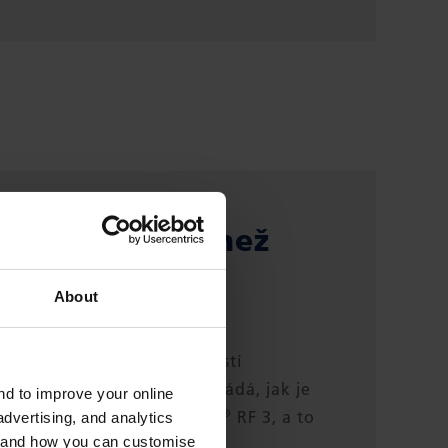
®
x
RF 3 – více než
 vrstva
About
očeno se svolením společností
osed Mould Alliance a dokládá, jak je
and to improve your online
®
rstvy materiálu Compoflex
RF 3, a to
dvertising, and analytics
es and how you can customise
li chemikálií.