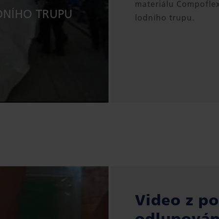
materiálu Compofle
DNÍHO TRUPU
lodního trupu.
Video z p
odlupován