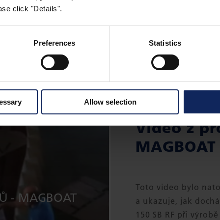
se click "Details".
Preferences
Statistics
cessary
Allow selection
Video z pr
MAGBOAT
Toto video bylo nat
TŮ - MAGBOAT
a ukazuje, jak doch
150 SB RF při výrobě