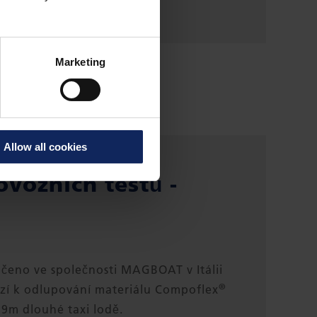
Marketing
Allow all cookies
ovozních testů -
očeno ve společnosti MAGBOAT v Itálii
®
ází k odlupování materiálu Compoflex
 9m dlouhé taxi lodě.