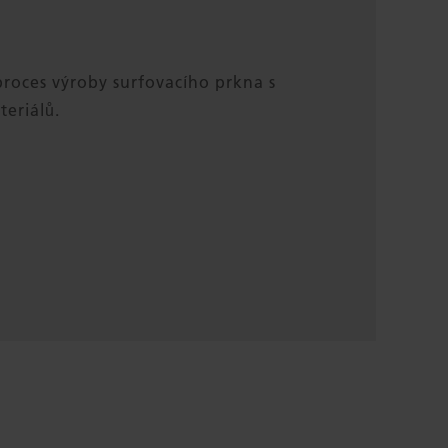
proces výroby surfovacího prkna s
teriálů.