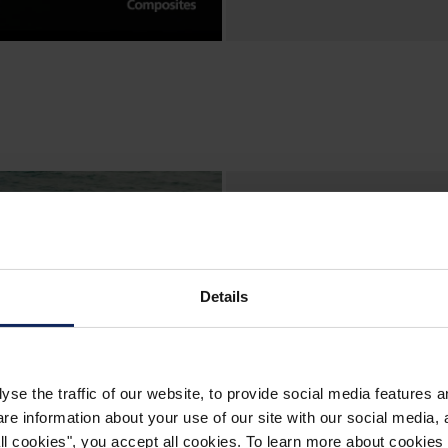
Compofle
odlupovací
Details
Toto video bylo nat
ODLUPOVACÍ VRSTVA
Composites One a Cl
yse the traffic of our website, to provide social media features 
snadné odlupování v
 information about your use of our site with our social media, a
 all cookies", you accept all cookies. To learn more about cooki
bez použití jakýchko