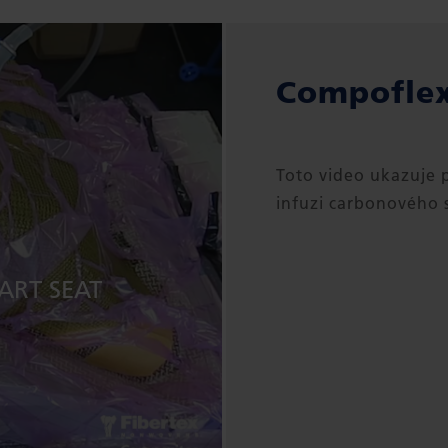
Compofle
Toto video ukazuje 
infuzi carbonového
ART SEAT