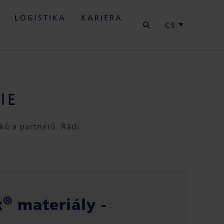
HLEDAT
LOGISTIKA
KARIÉRA
CS
IE
ků a partnerů. Rádi
®
x
materiály -