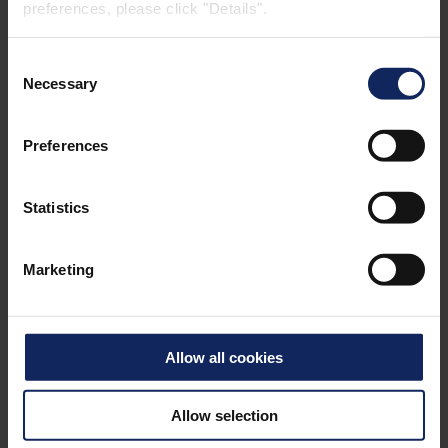
preferences, please click "Details".
®
FIBERACOUSTIC
450
Consent
Necessary
Selection
Absorpce zvuku
až do 97 %
Preferences
Požární odolnost
B-s1, d0
Statistics
Standardní rozměry
1,15 x 40 m
Marketing
Standardní barva
Černá
Bílá
Allow all cookies
Allow selection