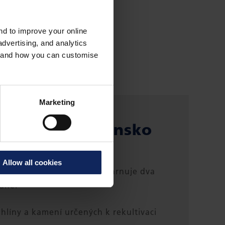
and to improve your online
dvertising, and analytics
es and how you can customise
Marketing
Velký Belt, Dánsko
Allow all cookies
reat Belt o délce 18 km zahrnuje dva
tunel
 hlíny a kamení určených k rekultivaci