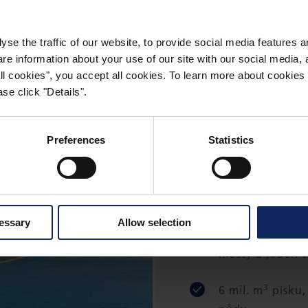
Ý BELT V DÁNSKU
yse the traffic of our website, to provide social media features 
 information about your use of our site with our social media, a
 all cookies", you accept all cookies. To learn more about cooki
se click "Details".
Preferences
Statistics
Most přes 
cessary
Allow selection
Pevné spojení G
mosty a jeden 
3
6 mil. m
písku,