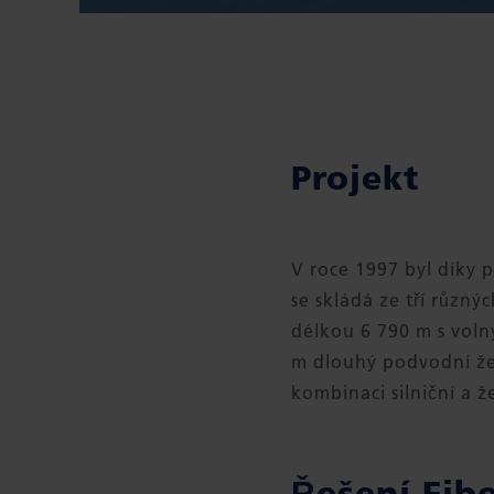
Projekt
V roce 1997 byl díky 
se skládá ze tří různý
délkou 6 790 m s voln
m dlouhý podvodní že
kombinaci silniční a ž
Řešení Fib