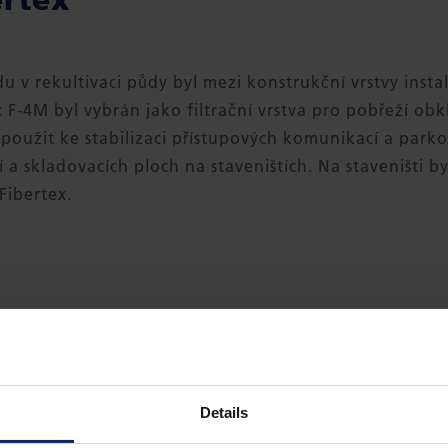
du v rekultivaci půdy byl mezi konstrukční vrstvy inst
x F-4M byl vybrán jako filtrační vrstva pro pobřeží obk
 použit ke stabilizaci přístupových komunikací a parko
a skladovacích ploch na staveništích. Na staveništi by
Fibertex.
ÁHNOUT PŘÍPADOVOU STU
Details