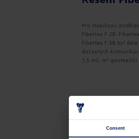
Pro stabilizaci podkla
Fibertex F-2B. Fiberte
Fibertex F-2B byl dále
dočasných komunikací 
2
1,5 mil. m
geotextilií 
ST
Consent