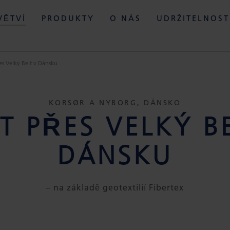
VĚTVÍ
PRODUKTY
O NÁS
UDRŽITELNOST
es Velký Belt v Dánsku
KORSØR A NYBORG, DÁNSKO
T PŘES VELKÝ BE
DÁNSKU
– na základě geotextilií Fibertex