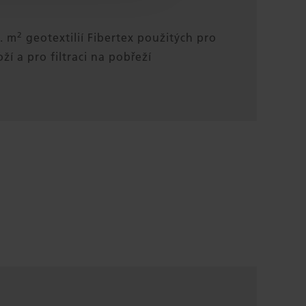
2
l. m
geotextilií Fibertex použitých pro
ží a pro filtraci na pobřeží