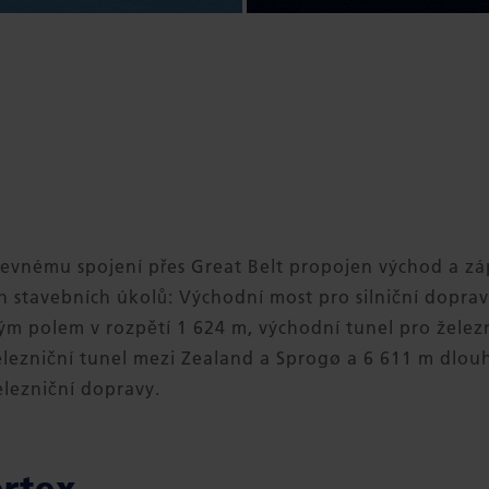
pevnému spojení přes Great Belt propojen východ a z
ch stavebních úkolů: Východní most pro silniční doprav
ým polem v rozpětí 1 624 m, východní tunel pro želez
lezniční tunel mezi Zealand a Sprogø a 6 611 m dlou
elezniční dopravy.
ertex