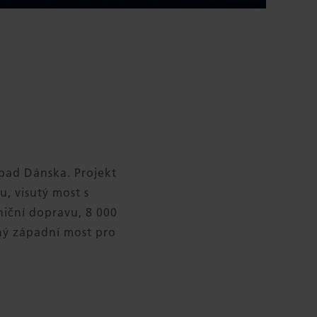
ápad Dánska. Projekt
u, visutý most s
niční dopravu, 8 000
hý západní most pro