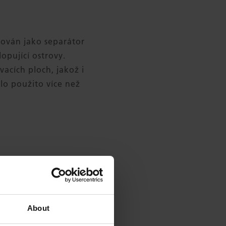
alován jako separátor
lopující ostrovy.
vacích ploch, jakož i
lo použito více než
DII
About