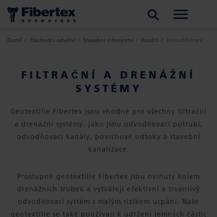
HLEDAT
Domů
Obchodní odvětví
Stavební inženýrství
Použití
Drenáž/filtrace
FILTRAČNÍ A DRENÁŽNÍ
SYSTÉMY
Geotextilie Fibertex jsou vhodné pro všechny filtrační
a drenážní systémy, jako jsou odvodňovací potrubí,
odvodňovací kanály, povrchové odtoky a stavební
kanalizace.
Prostupné geotextilie Fibertex jsou ovinuty kolem
drenážních trubek a vytvářejí efektivní a trvanlivý
odvodňovací systém s malým rizikem ucpání. Naše
geotextilie se také používají k udržení jemných částic