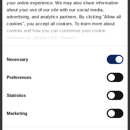
your online experience. We may also share information
about your use of our site with our social media,
advertising, and analytics partners. By clicking "Allow all
cookies", you accept all cookies. To learn more about
cookies and how you can customise your cookie
preferences, please click "Details".
Povrchová drenáž
Consent
Necessary
Selection
Povrchová drenáž se z okolní půdy snadno
zanáší. Geotextilie Fibertex udržují jemné částice
Preferences
odděleně od drenážní vrstvy a zajišťují účinnost
drenážního systému.
Statistics
Marketing