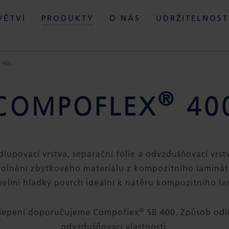
VĚTVÍ
PRODUKTY
O NÁS
UDRŽITELNOST
 400
®
COMPOFLEX
40
dlupovací vrstva, separační fólie a odvzdušňovací vrst
uvolnění zbytkového materiálu z kompozitního laminá
 velmi hladký povrch ideální k nátěru kompozitního l
®
 lepení doporučujeme Compoflex
SB 400. Způsob odl
odvzdušňovací vlastnosti.