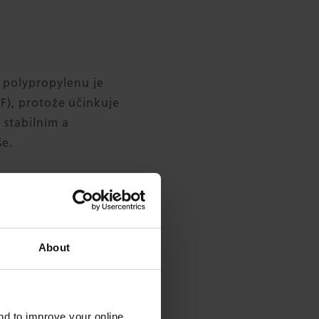
í polypropylenu je
F), protože
účinkuje
 stabilním a
še.
About
and to improve your online