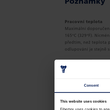
Poznámky
Pracovní teplota
Maximální doporučená 
165°C (329°F). Nicmé
předtím, než teplota p
odlupování je stejně
Výše uvedené technick
MD = Podélný směr
CD = Příčný směr
Consent
Rozměry
Šířka: 1,52 m
This website uses cookies
Délka: <3010/ 61 m
Fibertex uses cookies to anal