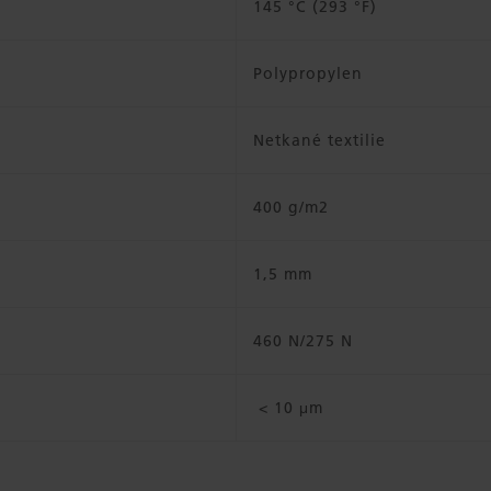
145 °C (293 °F)
Polypropylen
Netkané textilie
400 g/m2
1,5 mm
460 N/275 N
< 10 μm