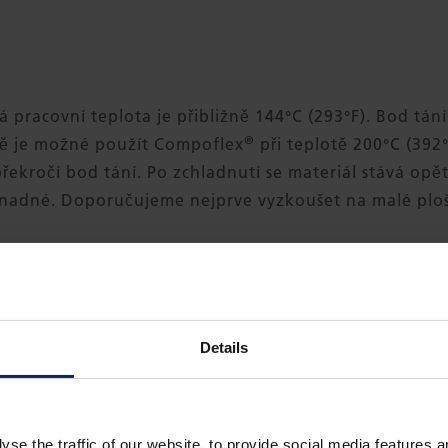
pracovní teplota je přibližně 144°C (293°F). Bod tán
®
ně je možné použít Compoflex
při teplotě 200°C (392°
řekročí bod tání. Po zchladnutí se materiál stává opět
 snadné. Doporučujeme nejprve vyzkoušet na malé plo
é údaje jsou orientační.
Details
yse the traffic of our website, to provide social media features 