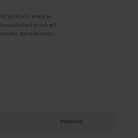
0 g/10 oz), který je
dvzdušňovací prvek při
erovými, epoxidovými,
STANDARD