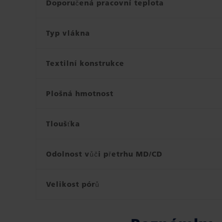
Doporučená pracovní teplota
Typ vlákna
Textilní konstrukce
Plošná hmotnost
Tloušťka
Odolnost vůči přetrhu MD/CD
Velikost pórů