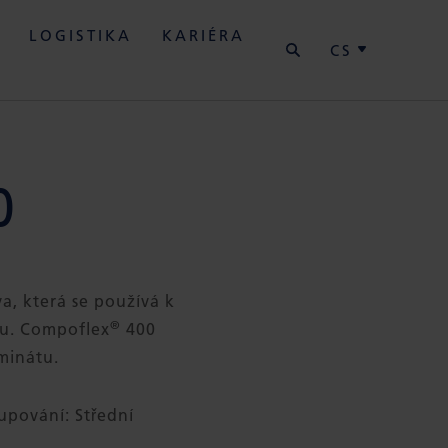
HLEDAT
LOGISTIKA
KARIÉRA
CS
0
va, která se používá k
®
tu. Compoflex
400
aminátu.
upování: Střední