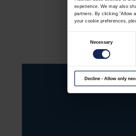
Balení: 9 rolí na pale
experience. We may also share
partners. By clicking "Allow
Role lze řezat na max
your cookie preferences, plea
Consent
Necessary
Selection
Decline - Allow only ne