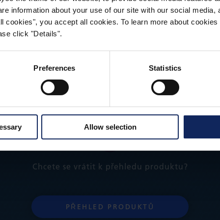
tě; každá role v průhledné fólii
 information about your use of our site with our social media, a
 all cookies", you accept all cookies. To learn more about cooki
imální možnou šířku 4,5 m
se click "Details".
Preferences
Statistics
cessary
Allow selection
Chcete se vrátit k přehledu produktu?
PŘEHLED PRODUKTŮ