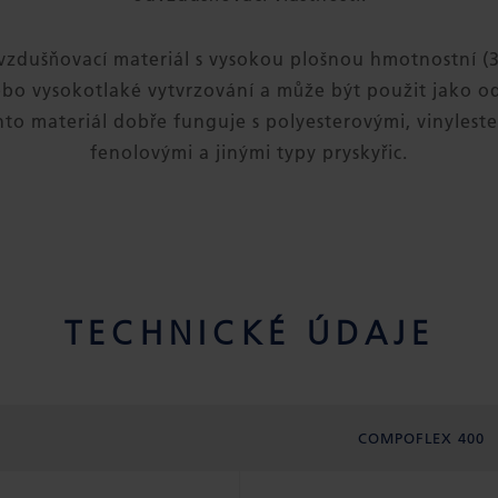
zdušňovací materiál s vysokou plošnou hmotnostní (30
ebo vysokotlaké vytvrzování a může být použit jako o
nto materiál dobře funguje s polyesterovými, vinylest
fenolovými a jinými typy pryskyřic.
TECHNICKÉ ÚDAJE
COMPOFLEX 400