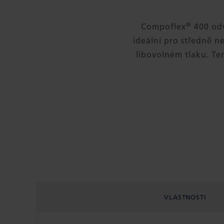
®
Compoflex
400 odv
ideální pro středně n
libovolném tlaku. Te
VLASTNOSTI