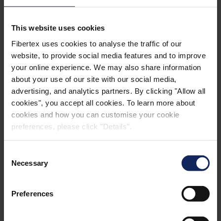
This website uses cookies
Fibertex uses cookies to analyse the traffic of our
website, to provide social media features and to improve
your online experience. We may also share information
about your use of our site with our social media,
CHCETE SE DOZVĚDĚT
advertising, and analytics partners. By clicking "Allow all
cookies", you accept all cookies. To learn more about
VÍCE?
cookies and how you can customise your cookie
preferences, please click "Details".
TM
Zjistěte více o produktech Fibertex Breatex
.
Consent
Necessary
Selection
ZJISTĚTE VÍCE
Preferences