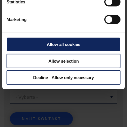
Statistics
Marketing
Najít kontaktní osobu
Allow all cookies
Výběrem oblasti nebo země vyhledejte
Allow selection
kontaktní osobu pro otázky týkající se
kompozitních materiálů.
Decline - Allow only necessary
VYBERTE REGION