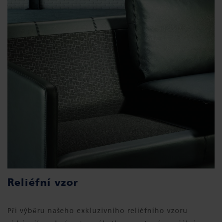
Reliéfní vzor
Při výběru našeho exkluzivního reliéfního vzoru