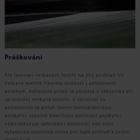
Práškování
Pro laminaci netkaných textilií na jiný podklad lze
netkané textilie Fibertex dodávat s adhezivním
potahem. Adhezivní potah se používá u zákazníka při
zpracování netkané textilie. V závislosti na
požadavcích je potah tvořen termoplastickou
pryskyřicí, tepelně trvanlivou zesíťovací pryskyřicí,
nebo vykazuje samolepicí vlastnosti, kde není
vyžadován opětovný ohřev pro lepší přilnutí k jiným
materiálům.