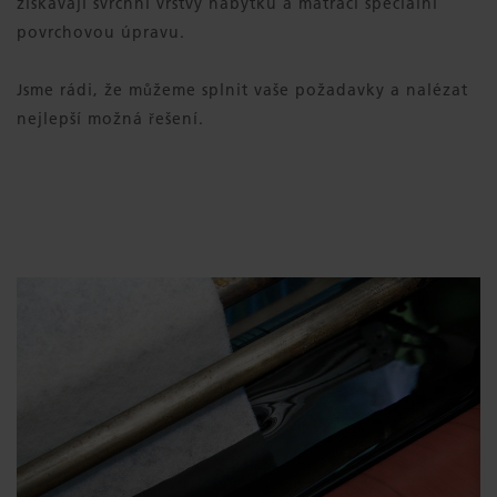
získávají svrchní vrstvy nábytku a matrací speciální
povrchovou úpravu.
Jsme rádi, že můžeme splnit vaše požadavky a nalézat
nejlepší možná řešení.