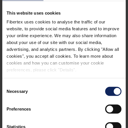
výrobků.
This website uses cookies
Vlastnosti zpomalující hoření, které chrání materiál
Fibertex uses cookies to analyse the traffic of our
při vystavení otevřenému ohni nebo zdrojům tepla
website, to provide social media features and to improve
během konečného použití před vznícením.
your online experience. We may also share information
about your use of our site with our social media,
Krytí a tvrdost, které vyhovují zvláštním
advertising, and analytics partners. By clicking "Allow all
požadavkům na konečné použití nebo zpracování.
cookies", you accept all cookies. To learn more about
cookies and how you can customise your cookie
Chemická odolnost pro zvýšení životnosti našeho
preferences, please click "Details".
materiálu ve speciálních aplikacích konečného
použití.
Consent
A na požádání mnoho a mnoho dalších
Necessary
Selection
Úroveň a trvanlivost všech úprav jsou vyvíjeny na
Preferences
základě konečných požadavků zákazníka. Naše
efektivní aplikační metody zajišťují optimální
Statistics