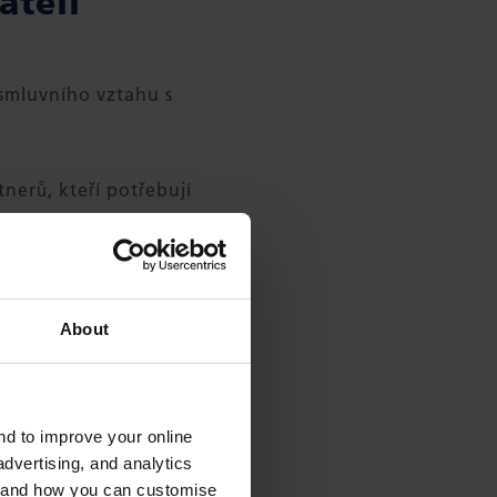
ateli
 smluvního vztahu s
erů, kteří potřebují
cí.
čl. 6 odst. 1 písm. f)
About
and to improve your online
dvertising, and analytics
es and how you can customise