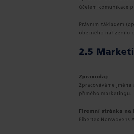
účelem komunikace pr
Právním základem (opr
obecného nařízení o 
2.5 Market
Zpravodaj:
Zpracováváme jména a
přímého marketingu.
Firemní stránka na
Fibertex Nonwovens A