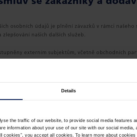
 smluv se zákazníky a dodav
ich osobních údajů je plnění závazků v rámci našeho
a zlepšování našich dalších služeb.
tupněny externím subjektům, včetně obchodních partn
ovedení určitých služeb, např. přepravy, oprav, instala
ávněním) pro naše zpracování vašich osobních údajů je 
ochraně osobních údajů.
Details
tví
yse the traffic of our website, to provide social media features 
 information about your use of our site with our social media, a
údaje zaměstnanců u našich zákazníků a dodavatelů.
 all cookies", you accept all cookies. To learn more about cooki