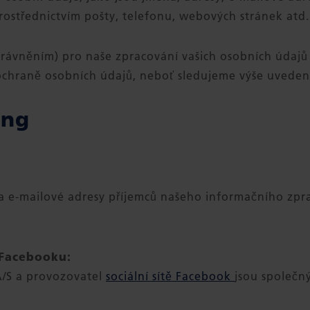
ostřednictvím pošty, telefonu, webových stránek atd.
ávněním) pro naše zpracování vašich osobních údajů je 
ochraně osobních údajů, neboť sledujeme výše uvede
ing
 e-mailové adresy příjemců našeho informačního zpra
 Facebooku:
/S a provozovatel
sociální sítě Facebook
jsou společný