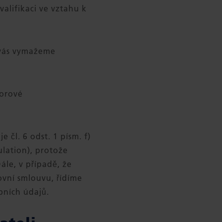
alifikaci ve vztahu k
 vás vymažeme
borové
čl. 6 odst. 1 písm. f)
lation), protože
le, v případě, že
ovní smlouvu, řídíme
bních údajů.