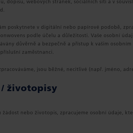
u, dopisu, webových stránek, sociálních sítí a v souvi
d.
ám poskytnete v digitální nebo papírové podobě, zpr
Nonwovens podle účelu a důležitosti. Vaše osobní údaj
ávány důvěrně a bezpečně a přístup k vašim osobním
říslušní zaměstnanci.
zpracováváme, jsou běžné, necitlivé (např. jméno, adre
 / životopisy
 žádost nebo životopis, zpracujeme osobní údaje, kte