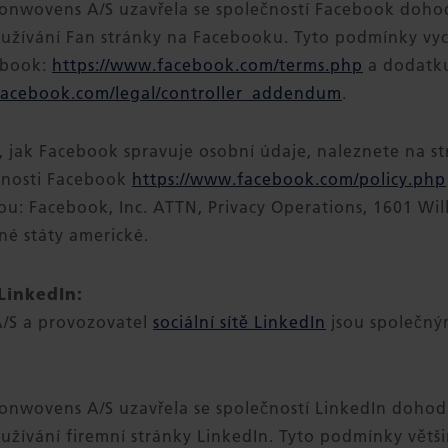
Nonwovens A/S uzavřela se společností Facebook doho
užívání Fan stránky na Facebooku. Tyto podmínky vyc
ebook:
https://www.facebook.com/terms.php
a dodatku
facebook.com/legal/controller_addendum
.
, jak Facebook spravuje osobní údaje, naleznete na s
čnosti Facebook
https://www.facebook.com/policy.php
tou: Facebook, Inc. ATTN, Privacy Operations, 1601 W
né státy americké.
LinkedIn:
/S a provozovatel
sociální sítě LinkedIn
jsou společným
onwovens A/S uzavřela se společností LinkedIn dohod
žívání firemní stránky LinkedIn. Tyto podmínky větši