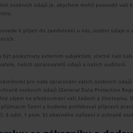
ich osobních údajů je, abychom mohli posoudit vaši kv
ístu.
ovede k přijetí do zaměstnání u nás, osobní údaje o
sících.
 být poskytnuty externím subjektům, včetně naší ná
atele, našich zpracovatelů údajů a našich auditorů.
ávněním) pro naše zpracování vašich osobních údajů je 
chraně osobních údajů (General Data Protection Regu
ný zájem na přezkoumání vaší žádosti a životopisu. Dá
řijímacím řízení a budeme potřebovat připravit prac
l. 6 odst. 1 písm. b) obecného nařízení o ochraně oso