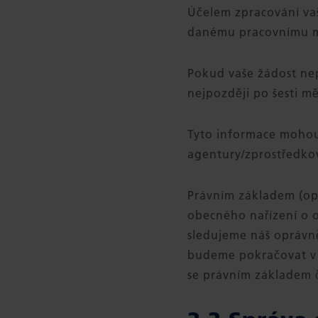
Účelem zpracování vaš
danému pracovnímu m
Pokud vaše žádost nep
nejpozději po šesti mě
Tyto informace mohou
agentury/zprostředkov
Právním základem (opr
obecného nařízení o o
sledujeme náš oprávně
budeme pokračovat v p
se právním základem č