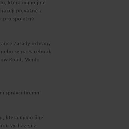
du, která mimo jiné
házejí převážně z
 pro společné
tránce Zásady ochrany
nebo se na Facebook
illow Road, Menlo
i správci firemní
u, která mimo jiné
nou vycházejí z