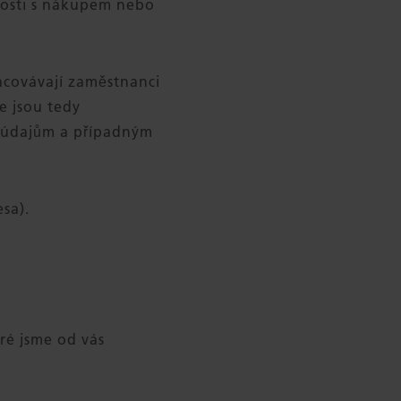
slosti s nákupem nebo
acovávají zaměstnanci
e jsou tedy
 údajům a případným
sa).
ré jsme od vás