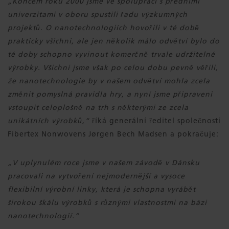
„Koncem roku 2000 jsme ve spolupráci s předními
univerzitami v oboru spustili řadu výzkumných
projektů. O nanotechnologiích hovořili v té době
prakticky všichni, ale jen několik málo odvětví bylo do
té doby schopno vyvinout komerčně trvale udržitelné
výrobky. Všichni jsme však po celou dobu pevně věřili,
že nanotechnologie by v našem odvětví mohla zcela
změnit pomyslná pravidla hry, a nyní jsme připraveni
vstoupit celoplošně na trh s některými ze zcela
unikátních výrobků,“
říká generální ředitel společnosti
Fibertex Nonwovens Jørgen Bech Madsen a pokračuje:
„V uplynulém roce jsme v našem závodě v Dánsku
pracovali na vytvoření nejmodernější a vysoce
flexibilní výrobní linky, která je schopna vyrábět
širokou škálu výrobků s různými vlastnostmi na bázi
nanotechnologií.“