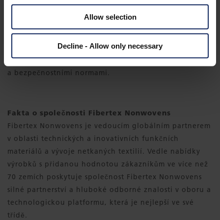
ekologickou a udržitelnou výrobu,“
pokračuje Jørgen
Allow selection
Bech Madsen.
Decline - Allow only necessary
Dodává, že veškeré zařízení instalované v nových
prostorách je plně v souladu s nejvyššími ekologickými
a bezpečnostními normami.
Fakta o společnosti Fibertex Nonwovens
Fibertex Nonwovens je vedoucím globálním partnerem
v oblasti technických a inovativních funkčních
materiálů a vývoje netkaných textilií. Vedle nabídky
výrobků s přidanou hodnotou zákazníkům ve více než
70 zemích poskytuje společnost Fibertex Nonwovens
silné partnerství a hluboké odborné znalosti v oboru a
technologickou platformu, která je nejlepší ve své
třídě.