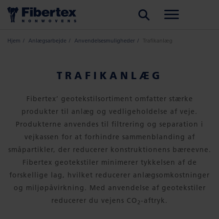
SØG
Hjem
Anlægsarbejde
Anvendelsesmuligheder
Trafikanlæg
TRAFIKANLÆG
Fibertex’ geotekstilsortiment omfatter stærke
produkter til anlæg og vedligeholdelse af veje.
Produkterne anvendes til filtrering og separation i
vejkassen for at forhindre sammenblanding af
småpartikler, der reducerer konstruktionens bæreevne.
Fibertex geotekstiler minimerer tykkelsen af de
forskellige lag, hvilket reducerer anlægsomkostninger
og miljøpåvirkning. Med anvendelse af geotekstiler
reducerer du vejens CO
-aftryk.
2