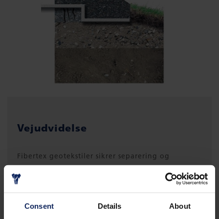
Vejudvidelse
Fibertex geotekstiler sikrer separering og
stabilitet mellem underbund og tilførte
vejbygningsmaterialer.
Consent
Details
About