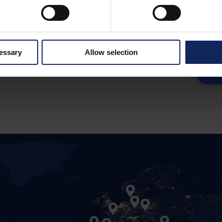
ement pour
cessary
Allow selection
 horticoles
ys.