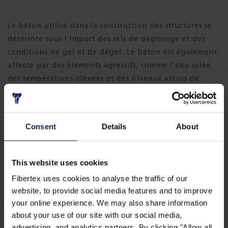
Le béton utilisé dans la construction des structures se
détériore sous l’impact des sels de dégivrage et des
conditions de gel et de dégel. Le béton est également
affecté par des éléments agressifs, comme l’eau salée,
des températures élevées et des niveaux accrus de
CO
dans l’air.
2
®
Les revêtements Formtex
CPF améliorent la surface du
Consent
Details
About
béton pour garantir une durée de vie maximale des
constructions et réduire les frais de maintenance.
This website uses cookies
Fibertex uses cookies to analyse the traffic of our
website, to provide social media features and to improve
your online experience. We may also share information
about your use of our site with our social media,
Applications liées à l’eau potable
advertising, and analytics partners. By clicking "Allow all