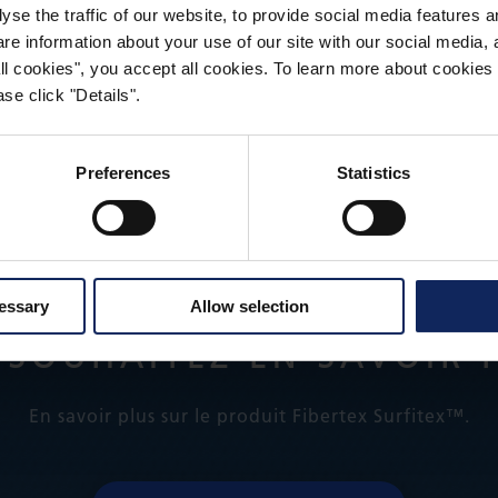
 corrosion et réduit la dégradation causée par les UV. 
yse the traffic of our website, to provide social media features 
 information about your use of our site with our social media, a
lisse, fissurée et résistante minimisant l’impression de
 all cookies", you accept all cookies. To learn more about cooki
se click "Details".
Preferences
Statistics
cessary
Allow selection
 SOUHAITEZ EN SAVOIR P
En savoir plus sur le produit Fibertex Surfitex™.