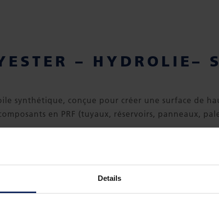
YESTER – HYDROLIE– 
oile synthétique, conçue pour créer une surface de hau
composants en PRF (tuyaux, réservoirs, panneaux, pale
qué à partir de fibres 100 % polyester, qui sont hydroli
 ajout de produits chimiques, éliminant ainsi tout ri
ésine. Ce matériau est très approprié pour les process
Details
nt de filament, de RTM, d’infusion sous vide et de po
 composants PFR une surface riche en résine qui améli