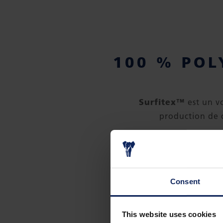
100 % POL
Surfitex™
est un v
production de 
Surfitex™
est fabri
haute pression, sans
chimique de la r
Consent
d’enrouleme
This website uses cookies
Surfitex™
donne aux