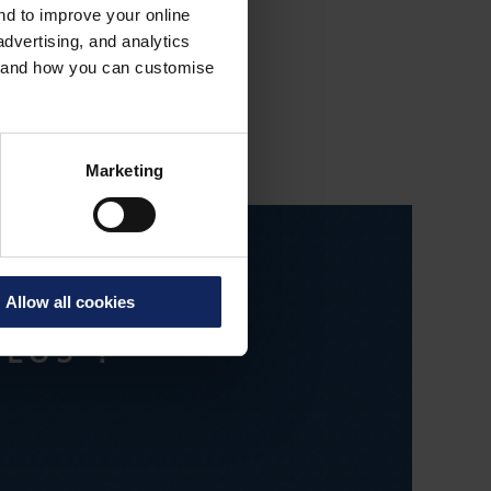
Il fournit également
and to improve your online
dvertising, and analytics
 renforcement.
es and how you can customise
Marketing
Allow all cookies
LUS ?