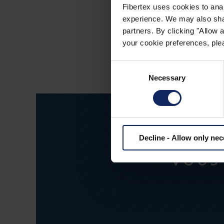
intempéries et à la
Fibertex uses cookies to anal
experience. We may also share
une finition 
partners. By clicking "Allow
your cookie preferences, plea
Consent
Necessary
Selection
Decline - Allow only ne
VOUS