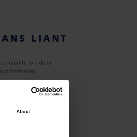
SANS LIANT
te qualité lors de la
s d’éoliennes).
és avec des jets d’eau
sque de contamination
us de pultrusion,
About
se manuelle.
ore la résistance aux