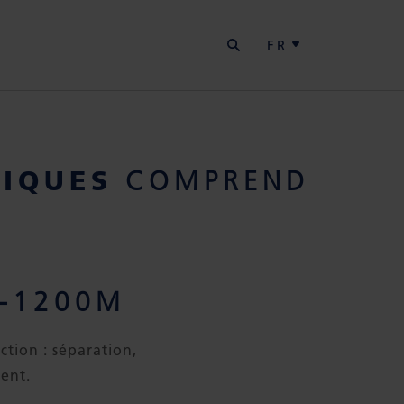
RECHERCHER
S
FR
IQUES
COMPREND
F-1200M
ction : séparation,
ment.