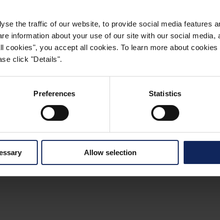
yse the traffic of our website, to provide social media features 
 information about your use of our site with our social media, a
 all cookies", you accept all cookies. To learn more about cooki
REVÊTEMENT DE PISCINE
se click "Details".
Preferences
Statistics
CONTACT
cessary
Allow selection