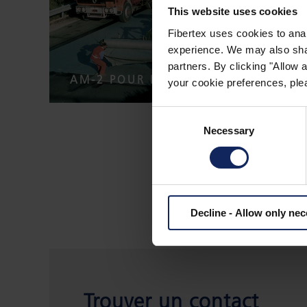
This website uses cookies
Fibertex uses cookies to anal
experience. We may also share
partners. By clicking "Allow
AM-2 POUR LES ROUTES
your cookie preferences, plea
Consent
Necessary
Selection
Decline - Allow only ne
Trouver un contact