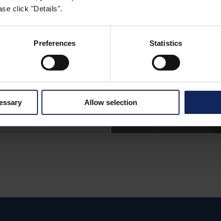
nt sélectionnés afin
se click "Details".
ressorts ensachés et
els la durabilité à
Preferences
Statistics
t des
à liage
ssé
uramment utilisé
tes et pour les
cessary
Allow selection