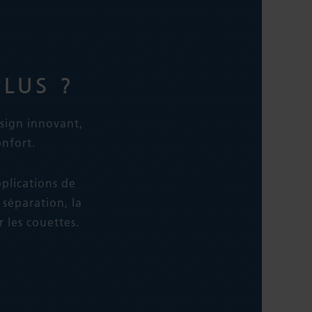
LUS ?
esign innovant,
onfort.
plications de
 séparation, la
r les couettes.