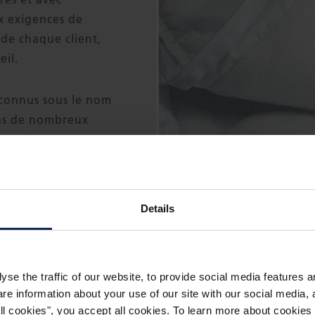
x exigences de
 de chaque client,
eil.
connus sous le nom
ans de nombreux
x exigences élevées
et de résistance à
Details
ouceur ultime et
s grammages,
 disponibles selon
yse the traffic of our website, to provide social media features 
 information about your use of our site with our social media, a
 all cookies", you accept all cookies. To learn more about cooki