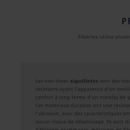
P
Fibertex utilise plus
aiguilletés
Les non-tissés
sont des tis
résistants ayant l’apparence d’un texti
confort à long terme d’un matelas de q
Ces matériaux durables ont une résista
l’abrasion, avec des caractéristiques a
aucun risque de délaminage. Ils sont d
différents grammages, mélanges de fib