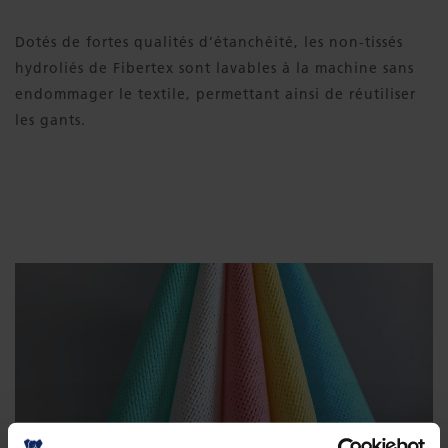
Dotés de fortes qualités d’étanchéité, les non-tissés
hydroliés de Fibertex sont lavables à la machine sans
endommager le textile, permettant ainsi de réutiliser
les gants.