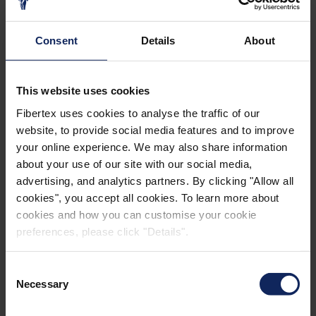
Consent
Details
About
This website uses cookies
Fibertex uses cookies to analyse the traffic of our
website, to provide social media features and to improve
your online experience. We may also share information
about your use of our site with our social media,
advertising, and analytics partners. By clicking "Allow all
Lingettes de nettoyage à sec
cookies", you accept all cookies. To learn more about
cookies and how you can customise your cookie
Les non-tissés aiguilletés et hydroliés blancs et colorés,
preferences, please click "Details".
spécialement conçus pour l’industrie du nettoyage,
sont disponibles dans des poids de 40 à 80 g/m².
Consent
Necessary
Selection
Ces matériaux sont disponibles en plusieurs motifs