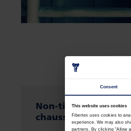
LE 
Consent
Non-tissés Fibertex
This website uses cookies
chaussures
Fibertex uses cookies to anal
experience. We may also share
partners. By clicking "Allow