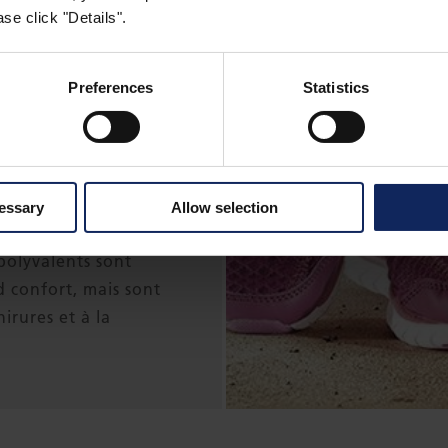
se click "Details".
sures comprennent
lletés et hydroliés
Preferences
Statistics
nylon et microfibres.
utilisés comme
brication de
ants, ainsi que
cessary
Allow selection
chaussures de sport
olyvalents sont
 confort, mais sont
irures et à la