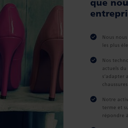
que nou
entrepr
Nous nous 
les plus él
Nos techno
actuels du
s’adapter 
chaussures
Notre activ
terme et s
répondre à