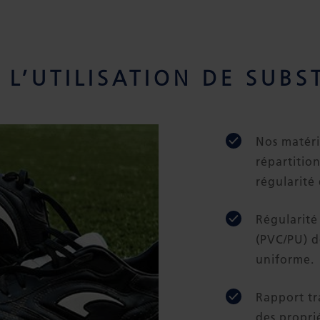
L’UTILISATION DE SUBS
Nos matéri
répartitio
régularité
Régularité
(PVC/PU) d
uniforme.
Rapport tr
des propri