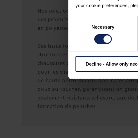
your cookie preferences, plea
Nos solutions durables pour les chaus
des produits à haute performance aigui
Consent
Necessary
Selection
en polyester, polypropylène, rayonne, 
Ces tissus fonctionnels non-tissés sont 
structure et finition interne dans la fa
chaussures pour hommes, femmes et enf
Decline - Allow only ne
pour les chaussures de sécurité et les 
de haute performance. Nos matériaux p
doux au toucher, garantissant un grand
également résistants à l’usure, aux déch
formation de peluches.