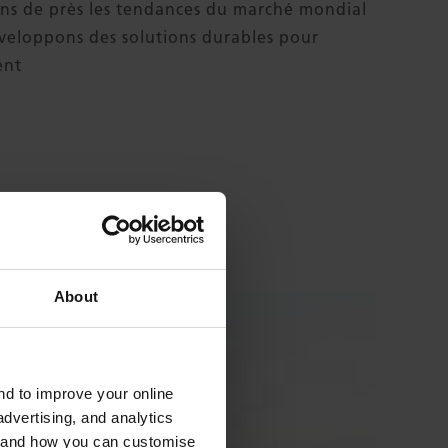
ns de près les tendances du marché mondial
veloppons des solutions durables pour
ent
TION
About
and to improve your online
dvertising, and analytics
es and how you can customise