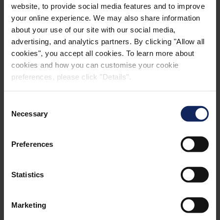
website, to provide social media features and to improve
Aplicaciones para agua potable
your online experience. We may also share information
about your use of our site with our social media,
La resistencia mecánica del hormigón en
advertising, and analytics partners. By clicking "Allow all
depósitos de agua potable es un requisito
cookies", you accept all cookies. To learn more about
imprescindible, ya que la superficie de hormigón
cookies and how you can customise your cookie
preferences, please click "Details".
se somete a lavados regulares con chorros de
agua a presión.
Consent
Necessary
Selection
®
Formtex
mejora la vida útil de las superficies de
hormigón y crea una superficie suave y sin
coqueras no contaminada por microorganismos,
Preferences
que suelen prosperar en los huecos y se
alimentan de aceites.
Statistics
Descargar casos prácticos:
Marketing
Depósito de agua potable, Chemnitz