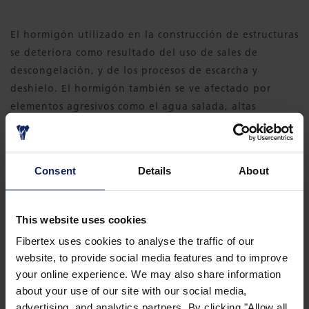
El hormigón utilizado en la construcción de estructuras
se deteriora como resultado del uso de sales de
descongelación, y de los procesos de escarcha y
deshielo. El hormigón también se ve afectado por
elementos agresivos como el agua salada, altas
temperaturas y mayores niveles de CO
en el aire.
2
®
Los revestimientos CPF Formtex
mejoran las
Consent
Details
About
superficies de hormigón para garantizar la máxima
vida útil de las construcciones y para reducir los costes
de mantenimiento.
This website uses cookies
Fibertex uses cookies to analyse the traffic of our
website, to provide social media features and to improve
your online experience. We may also share information
about your use of our site with our social media,
advertising, and analytics partners. By clicking "Allow all