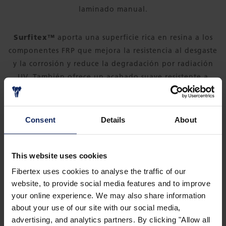
laminado manual.
Surfitex™
aporta una superficie rica en resina a los
componentes FRP que mejora la resistencia al desgaste
y la corrosión y reduce la degradación por radiación
UV. También ofrece un acabado suave resistente a
grietas y roturas que minimiza el refuerzo de bajo
perfil.
Consent
Details
About
This website uses cookies
Fibertex uses cookies to analyse the traffic of our
website, to provide social media features and to improve
your online experience. We may also share information
about your use of our site with our social media,
advertising, and analytics partners. By clicking "Allow all