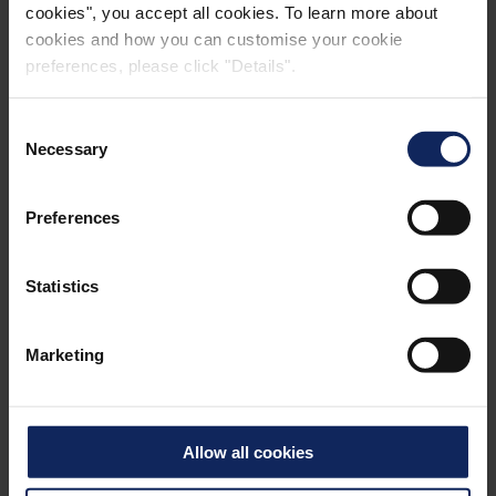
cookies", you accept all cookies. To learn more about
cookies and how you can customise your cookie
preferences, please click "Details".
Consent
Necessary
Selection
Preferences
Surfitex™
son velos de superficie de poliéster
hidroligados para componentes FRP con ventajas
Statistics
sobre los velos/tejidos estándar C o ECR de vidrio.
Marketing
Estas ventajas incluyen:
• Resistencia mejorada a la corrosión
• Resistencia mejorada a los rayos UV y a la
Allow all cookies
intemperie
• Sin ligantes (hidroligado, no hay riesgo de