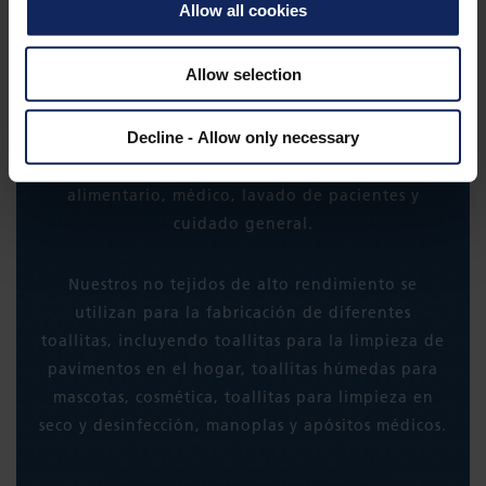
Allow all cookies
TOALLITAS
¿QUIERE SABER MÁS?
Allow selection
Fibertex ofrece una amplia gama de no tejidos de
Decline - Allow only necessary
alto rendimiento para toallitas, desarrollados
para utilizar en diversos sectores, como el servicio
alimentario, médico, lavado de pacientes y
cuidado general.
Nuestros no tejidos de alto rendimiento se
utilizan para la fabricación de diferentes
toallitas, incluyendo toallitas para la limpieza de
pavimentos en el hogar, toallitas húmedas para
mascotas, cosmética, toallitas para limpieza en
seco y desinfección, manoplas y apósitos médicos.