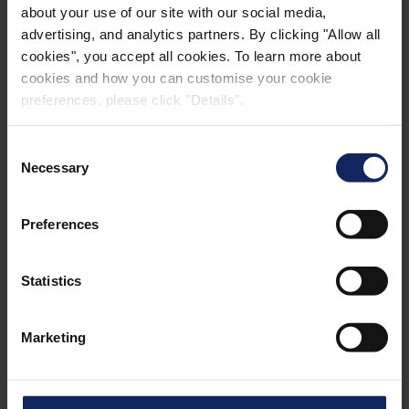
about your use of our site with our social media,
hasta 650 g/m², en diferentes materiales como
advertising, and analytics partners. By clicking "Allow all
poliéster, viscosa y PP.
cookies", you accept all cookies. To learn more about
cookies and how you can customise your cookie
preferences, please click "Details".
*FSC license number: FSC-C135852, FSC-C177256,
FSC-C137808
Consent
Necessary
Selection
Preferences
Statistics
Marketing