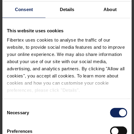
Vídeo grabado por cortesía de Composites One y
Consent
Details
About
Closed Mould Alliance que muestra el despegado
®
fácil de Compoflex
RF 3, sin usar productos
This website uses cookies
químicos.
Fibertex uses cookies to analyse the traffic of our
website, to provide social media features and to improve
your online experience. We may also share information
about your use of our site with our social media,
advertising, and analytics partners. By clicking "Allow all
cookies", you accept all cookies. To learn more about
cookies and how you can customise your cookie
preferences, please click "Details".
Consent
Necessary
Selection
Preferences