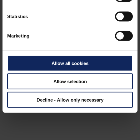
VÍDEO DE PRUEBA A GRAN ESCALA EN MAGBOAT
Statistics
Marketing
Vídeo de prueba a gran escala en
MAGBOAT
Allow all cookies
Este vídeo se grabó en MAGBOAT, en Italia, y
®
Allow selection
muestra el despegado de Compoflex
SB RF 150
en la construcción de un barco taxi de 9 m.
Decline - Allow only necessary