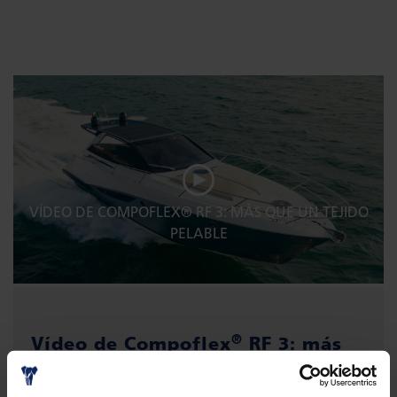
VÍDEO DE COMPOFLEX® RF 3: MÁS QUE UN TEJIDO
PELABLE
®
Vídeo de Compoflex
RF 3: más
que un tejido pelable