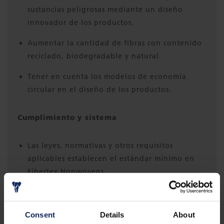
sustancias peligrosas mediante un diseño
innovador de los productos.
Aumentar la cantidad de fibras con contenido
reciclado, biodegradable y natural.
Tener en cuenta los modelos de economía
circular en el diseño de los productos.
Cumplimiento y sistema
Las leyes, normativas y otros requisitos
aplicables establecen el estándar mínimo en
Fibertex Nonwovens.
Garantizar la mejora continua de nuestro
sistema de gestión integrado.
Consent
Details
About