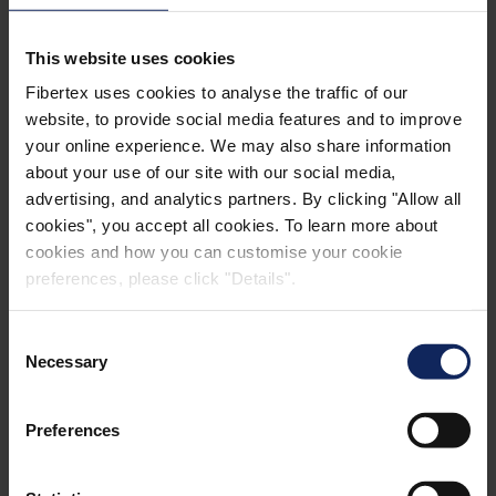
Recursos, educación y compromiso
This website uses cookies
Impartir formación a los empleados de todos
Fibertex uses cookies to analyse the traffic of our
los niveles para fomentar una cultura de
website, to provide social media features and to improve
sostenibilidad.
your online experience. We may also share information
about your use of our site with our social media,
Promover la concienciación sobre la
advertising, and analytics partners. By clicking "Allow all
sostenibilidad en la cadena de valor.
cookies", you accept all cookies. To learn more about
cookies and how you can customise your cookie
Promover el intercambio de buenas prácticas.
preferences, please click "Details".
Objetivos, recursos, supervisión y
Consent
presentación de informes
Necessary
Selection
Establecer objetivos medioambientales y
Preferences
energéticos cuantificables, garantizar los
recursos necesarios para alcanzarlos y revisar