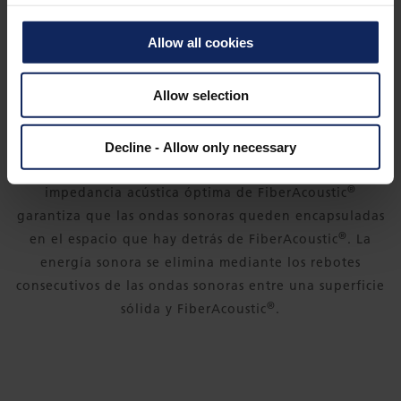
Allow all cookies
®
El espacio que hay detrás de FiberAcoustic
contiene
®
aire o un relleno. Con aire, FiberAcoustic
garantiza
Allow selection
un alto rendimiento acústico; el relleno lleva la
pendiente de absorción a las frecuencias más bajas.
Decline - Allow only necessary
Cuando una onda sonora entra en la superficie, la
®
impedancia acústica óptima de FiberAcoustic
garantiza que las ondas sonoras queden encapsuladas
®
en el espacio que hay detrás de FiberAcoustic
. La
energía sonora se elimina mediante los rebotes
consecutivos de las ondas sonoras entre una superficie
®
sólida y FiberAcoustic
.