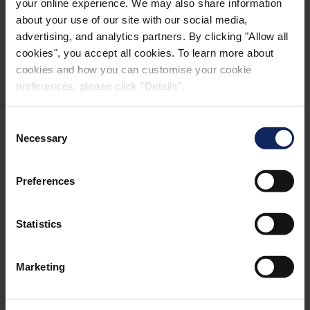
your online experience. We may also share information
about your use of our site with our social media,
advertising, and analytics partners. By clicking "Allow all
cookies", you accept all cookies. To learn more about
cookies and how you can customise your cookie
preferences, please click "Details".
Consent
Necessary
Selection
Preferences
Datos:
Statistics
2
®
1.800.000 m
de Formtex
Marketing
Puente de hormigón de 36 km de longitud