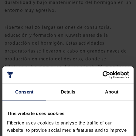
durabilidad y bajo mantenimiento del hormigón en un
entorno muy agresivo.
Fibertex realizó largas sesiones de consultoría,
educación y formación en Kuwait antes de la
producción del hormigón. Estas actividades
preparatorias se llevaron a cabo en grandes naves de
producción en medio del desierto, donde se
fabricaban los elementos del puente de 60 m de largo,
25 m de ancho y 7 m de alto.
Consent
Details
About
DESCARGAR CASO PRÁCTICO
This website uses cookies
Fibertex uses cookies to analyse the traffic of our
website, to provide social media features and to improve