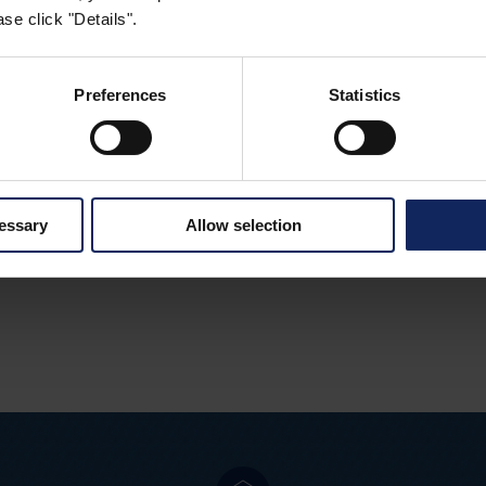
se click "Details".
PRODUCTOS
Preferences
Statistics
Productos Fibertex para suelos
DESCARGAR PDF
cessary
Allow selection