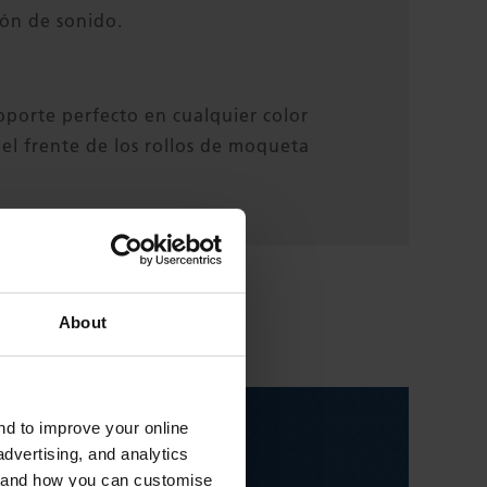
ón de sonido.
soporte perfecto en cualquier color
el frente de los rollos de moqueta
About
and to improve your online
dvertising, and analytics
es and how you can customise