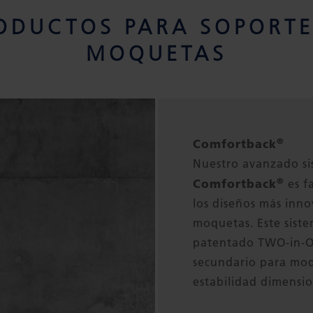
RODUCTOS PARA SOPORTE
MOQUETAS
®
Comfortback
Nuestro avanzado s
®
Comfortback
es f
los diseños más inno
moquetas. Este sist
patentado TWO-in-
secundario para moq
estabilidad dimensio