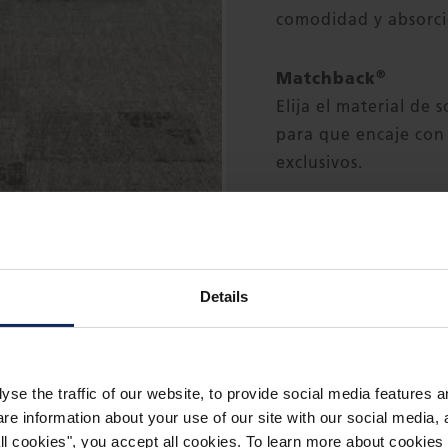
comodidad y absorci
®
Matchback
Elija el material de 
para que encaje con 
exclusivos.
Details
yse the traffic of our website, to provide social media features 
 information about your use of our site with our social media, a
 all cookies", you accept all cookies. To learn more about cooki