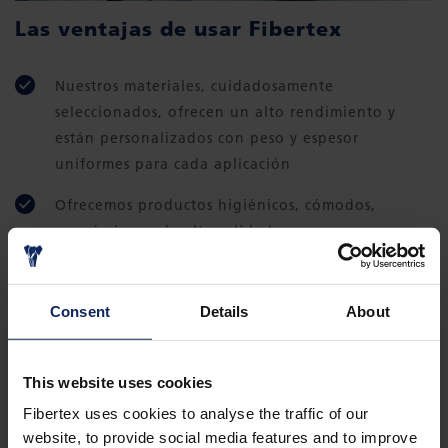
Las ventajas de usar Fibertex
Nuestros materiales, cuidadosamente
seleccionados, ofrecen un alto rendimiento y
están personalizados con peso y espesor
uniformes para cada aplicación
Ofrecemos productos higiénicos, cómodos,
económicos y de alta calidad
Para mayor tranquilidad, todos nuestros
productos están certificados por las principales
Consent
Details
About
autoridades de calidad, medio ambiente, salud y
seguridad
This website uses cookies
Fibertex uses cookies to analyse the traffic of our
website, to provide social media features and to improve