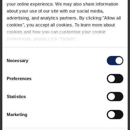
your online experience. We may also share information
about your use of our site with our social media,
EJEMPLOS DE
advertising, and analytics partners. By clicking "Allow all
APLICACIONES
cookies", you accept all cookies. To learn more about
cookies and how you can customise your cookie
Fibertex fabrica una amplia gama de tejidos
preferences, please click "Details".
desarrollados especialmente para ropa de
Consent
hospital, el cuidado de las heridas y vendajes. Los
Necessary
Selection
materiales de spunlace se utilizan para apósitos y
vendajes de escayola, mientras que los no tejidos
Preferences
punzonados sirven para vendas y almohadillas
absorbentes para vendajes.
Statistics
Marketing