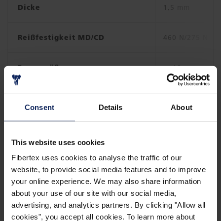
Dicke
1,5 mm
Reißfestigkeit MD/CD
460 N/275 N
Porengröße
< 10 μm
Anmerkungen
Consent
Details
About
Einsatztemperatur
This website uses cookies
Die empfohlene maximale Arbeitstemperatur beträgt
Fibertex uses cookies to analyse the traffic of our
144°C (293°F). Der Schmelzpunkt für Polypropylen
website, to provide social media features and to improve
liegt bei 165°C (329°F). Es ist jedoch möglich,
your online experience. We may also share information
®
Compoflex
bei 200°C (392°F) zu verwenden, da
about your use of our site with our social media,
®
Compoflex
vor der Überschreitung des
advertising, and analytics partners. By clicking "Allow all
Schmelzpunktes arbeitet. Nach dem Abkühlen wird das
cookies", you accept all cookies. To learn more about