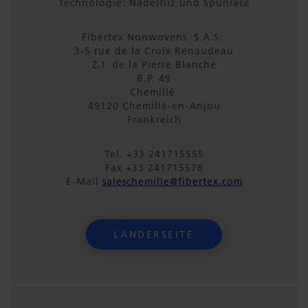
Technologie: Nadelfilz und Spunlace
Fibertex Nonwovens S.A.S.
3-5 rue de la Croix Renaudeau
Z.I. de la Pierre Blanche
B.P. 49
Chemillé
49120 Chemillé-en-Anjou
Frankreich
Tel. +33 241715555
Fax +33 241715578
E-Mail
saleschemille@fibertex.com
LÄNDERSEITE