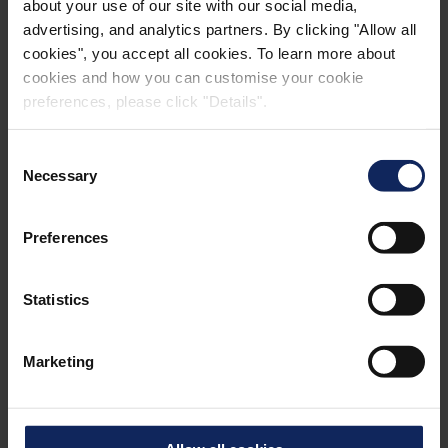
about your use of our site with our social media,
Fibertex Nonwovens (Pty) Ltd
PO Box 20 Hammarsdale 3700
advertising, and analytics partners. By clicking "Allow all
16 Van Eck Avenue
cookies", you accept all cookies. To learn more about
Hammarsdale 3700
cookies and how you can customise your cookie
kwaZulu Natal
preferences, please click "Details".
Südafrika
Consent
Tel. +27 317367100
Necessary
Fax +27 317367115
Selection
E-Mail
salesza@fibertex.com
Preferences
LÄNDERSEITE
Statistics
Marketing