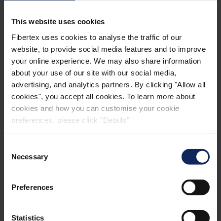
This website uses cookies
100% POLYESTER –
Fibertex uses cookies to analyse the traffic of our
WASSERSTRAHLVERFESTIGT –
website, to provide social media features and to improve
your online experience. We may also share information
KEINE BINDEMITTEL
about your use of our site with our social media,
advertising, and analytics partners. By clicking "Allow all
cookies", you accept all cookies. To learn more about
Surfitex™
ist ein synthetischer Schleier, der bei der
cookies and how you can customise your cookie
Herstellung von FRP-Komponenten, einschließlich
preferences, please click "Details".
Rohren, Tanks, Fassadenpaneelen und
Turbinenschaufeln, eine hochwertige Oberfläche
Consent
erzielt.
Necessary
Selection
Surfitex™
wird zu 100 % aus Polyesterfasern
Preferences
hergestellt, die unter Hochdruck wasserstrahlverfestigt
werden. Dabei kommen keine Chemikalien zum
Statistics
Einsatz, wodurch keine chemische Kontamination des