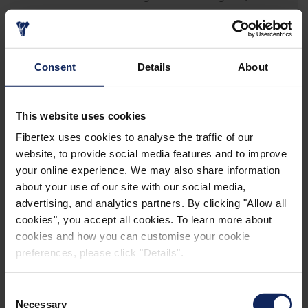
Weichheit und Strapazierfähigkeit zu erfüllen
sowie für einen guten Schlaf zu sorgen.
Consent
Details
About
Thermofusionierte
Vliesstoffe, die ebenfalls als
Polyesterwatte bekannt sind, gibt es mit
unterschiedlichem Gewicht und in verschiedenen
This website uses cookies
Stärken, um die hohen Kundenanforderungen an
Fibertex uses cookies to analyse the traffic of our
eine langfristige Haltbarkeit und Belastbarkeit zu
website, to provide social media features and to improve
erfüllen.
your online experience. We may also share information
about your use of our site with our social media,
Spunlace
-Vliesstoffe bietet eine ultimative
advertising, and analytics partners. By clicking "Allow all
Weichheit und sehr hohe Einheitlichkeit. Je nach
cookies", you accept all cookies. To learn more about
Kundenanforderung sind verschiedene Gewichte,
cookies and how you can customise your cookie
Rollenlängen und Breiten erhältlich.
preferences, please click "Details".
Consent
Spunbond
-Vliesstoffe werden für die
Necessary
Selection