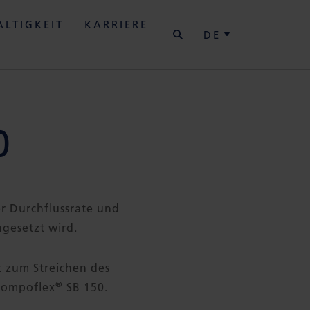
SUCHE
LTIGKEIT
KARRIERE
DE
0
er Durchflussrate und
gesetzt wird.
t zum Streichen des
®
Compoflex
SB 150.