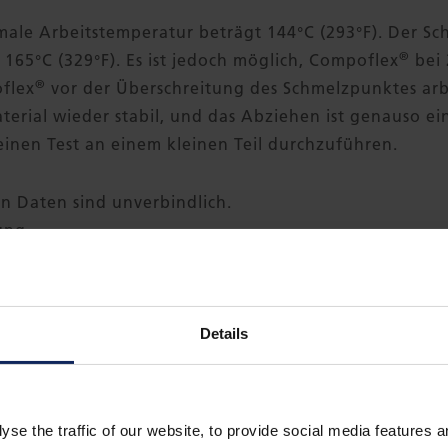
ale Arbeitstemperatur beträgt 144°C (293°F). Der Sc
®
 165°C (329°F). Es ist jedoch möglich, Compoflex
bei 
®
flex
vor der Überschreitung des Schmelzpunktes arb
erial wieder stabil, und das Abziehen ist genauso ei
inen Test an einem kleinen Teil durchzuführen.
n Daten sind unverbindlich.
ung
Details
ro Palette, jede Rolle in Klarsichtfolie
yse the traffic of our website, to provide social media features 