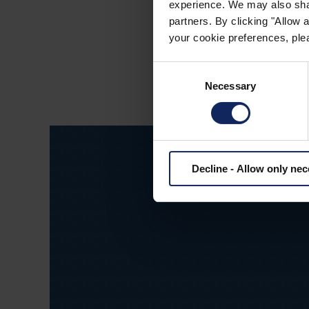
experience. We may also share
Rollen können auf Grö
partners. By clicking "Allow
m.
your cookie preferences, plea
Consent
Necessary
Selection
Decline - Allow only ne