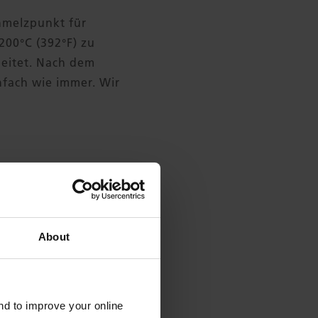
hmelzpunkt für
200°C (392°F) zu
eitet. Nach dem
nfach wie immer. Wir
About
and to improve your online