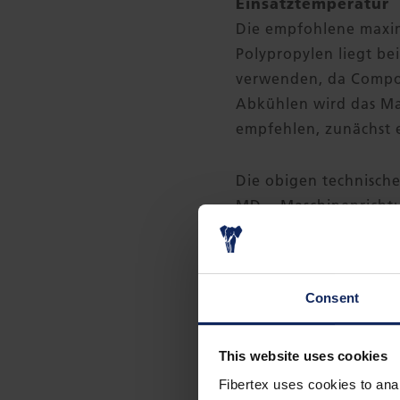
Einsatztemperatur
Die empfohlene maxim
Polypropylen liegt bei
verwenden, da Compo
Abkühlen wird das Mat
empfehlen, zunächst e
Die obigen technische
MD = Maschinenricht
CD = Querrichtung
Größen
Consent
Breite: 1,52 m
Länge: 61 m
Verpackung 30 Rollen p
This website uses cookies
Fibertex uses cookies to anal