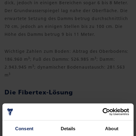
dick, jedoch in einigen Bereichen sogar 6 bis 8 Meter.
Der Grundwasserspiegel lag nahe der Oberfläche. Die
erwartete Setzung des Damms betrug durchschnittlich
70 cm, jedoch an einigen Stellen bis zu 100 cm. Die
Höhe des Damms betrug 9 bis 11 Meter.
Wichtige Zahlen zum Boden: Abtrag des Oberbodens:
3
3
186.960 m
; Fuß des Damms: 526.985 m
; Damm:
3
2.943.945 m
; dynamischer Bodenaustausch: 281.563
3
m
Die Fibertex-Lösung
Zur Stabilisierung des weichen Unterbodens wurden
Fibertex Geotextilien als Trennschicht zwischen den
Bauschichten eingebracht. Bei extrem schlechtem
Consent
Details
About
Unterboden werden Fibertex Geotextilien in