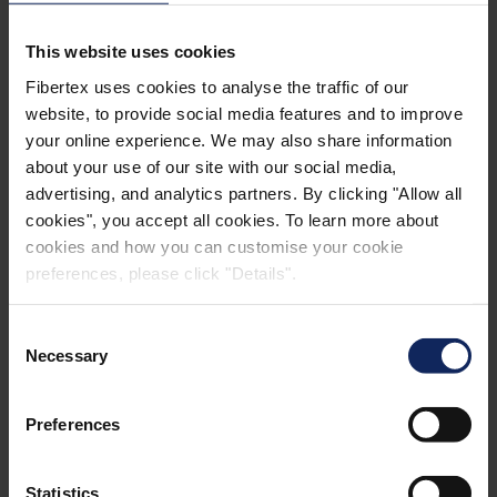
Kombination mit Geogittern genutzt. Insgesamt
2
wurden 1,2 Millionen m
Fibertex Geotextilien und
This website uses cookies
2
500.000 m
Geogitter verbaut.
Fibertex uses cookies to analyse the traffic of our
website, to provide social media features and to improve
your online experience. We may also share information
about your use of our site with our social media,
advertising, and analytics partners. By clicking "Allow all
cookies", you accept all cookies. To learn more about
cookies and how you can customise your cookie
FALLSTUDIE HERUNTERLADEN
preferences, please click "Details".
AUTOBAHN M7 IN UNGARN
Consent
Necessary
Selection
Preferences
Statistics