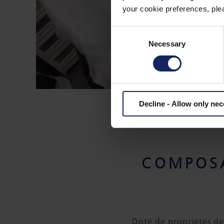
your cookie preferences, plea
Consent
Necessary
Selection
Decline - Allow only ne
COMPOSA
Doté de propriétés de