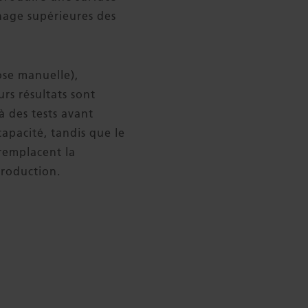
chage supérieures des
se manuelle),
rs résultats sont
à des tests avant
capacité, tandis que le
 remplacent la
 production.