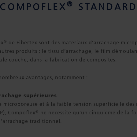
®
COMPOFLEX
STANDAR
®
ex
de Fibertex sont des matériaux d’arrachage micro
utres produits : le tissu d’arrachage, le film démoul
ule couche, dans la fabrication de composites.
 nombreux avantages, notamment :
rrachage supérieures
e microporeuse et à la faible tension superficielle des 
®
PP), Compoflex
ne nécessite qu’un cinquième de la fo
 d’arrachage traditionnel.