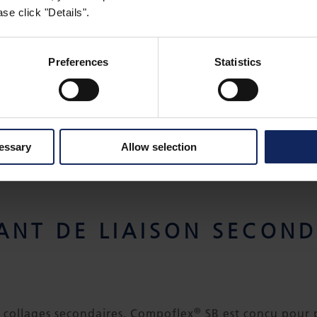
se click "Details".
Preferences
Statistics
cessary
Allow selection
NT DE LIAISON SECOND
®
 collages secondaires, Compoflex
SB est conçu pour 