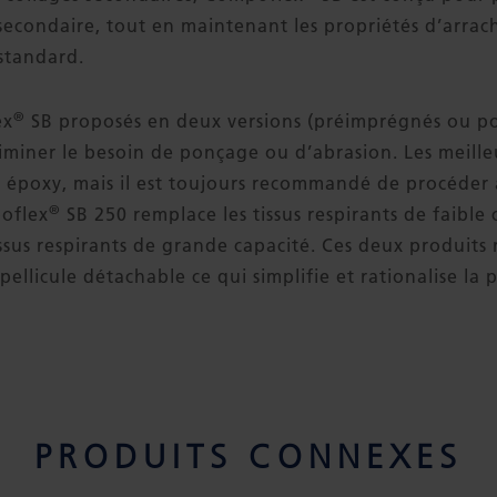
 secondaire, tout en maintenant les propriétés d’arra
standard.
®
ex
SB proposés en deux versions (préimprégnés ou po
iminer le besoin de ponçage ou d’abrasion. Les meilleu
e époxy, mais il est toujours recommandé de procéder 
®
poflex
SB 250 remplace les tissus respirants de faible 
ssus respirants de grande capacité. Ces deux produits
 pellicule détachable ce qui simplifie et rationalise la
PRODUITS CONNEXES