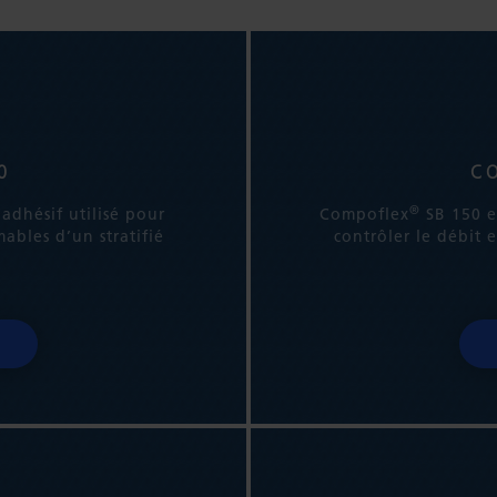
0
C
®
adhésif utilisé pour
Compoflex
SB 150 es
mables d’un stratifié
contrôler le débit e