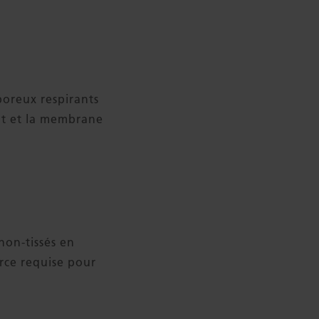
D
poreux respirants
ant et la membrane
non-tissés en
rce requise pour