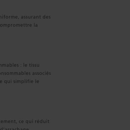
niforme, assurant des
 compromettre la
mables : le tissu
consommables associés
 qui simplifie le
êtement, ce qui réduit
e d’arrachage