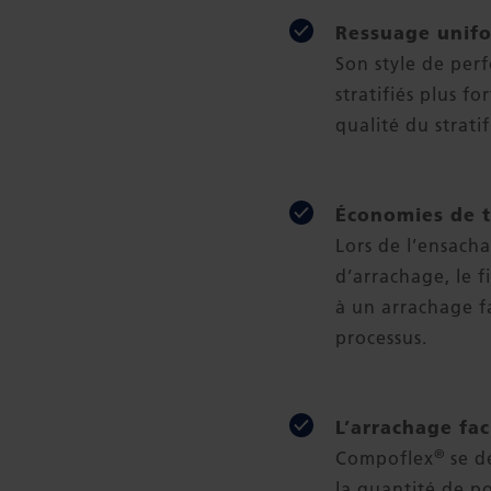
Ressuage unif
Son style de per
stratifiés plus f
qualité du stratif
Économies de t
Lors de l’ensach
d’arrachage, le 
à un arrachage fa
processus.
L’arrachage fac
®
Compoflex
se d
la quantité de po