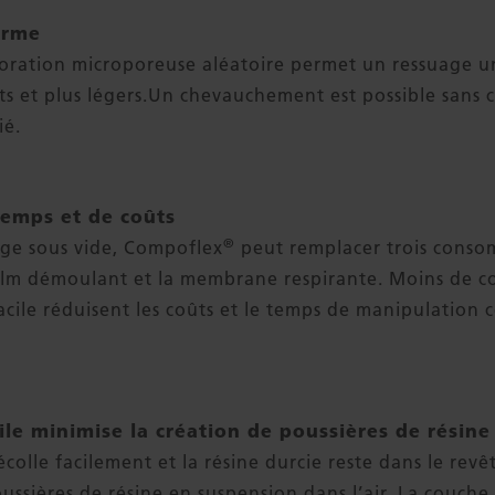
orme
foration microporeuse aléatoire permet un ressuage u
orts et plus légers.Un chevauchement est possible sans
ié.
emps et de coûts
®
age sous vide, Compoflex
peut remplacer trois consom
film démoulant et la membrane respirante. Moins de 
cile réduisent les coûts et le temps de manipulation ce
ile minimise la création de poussières de résine
écolle facilement et la résine durcie reste dans le rev
ussières de résine en suspension dans l’air. La couch