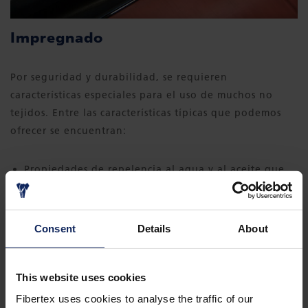
Impregnado
Por seguridad y durabilidad, se requieren
características especiales para el uso de muchos no
tejidos. Entre las características típicas que podemos
ofrecer se encuentran:
Propiedades de repelencia al agua y al aceite que
protegen el tejido del polvo y la contaminación a lo
largo de la vida útil del material
Consent
Details
About
Revestimiento de plasma a nivel molecular que
ofrece las propiedades hidrófobas, oleófobas o
superhidrófilas permanentes requeridas en el
This website uses cookies
producto final
Fibertex uses cookies to analyse the traffic of our