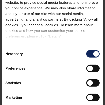
Propiedades de retardancia a la llama que protegen
website, to provide social media features and to improve
your online experience. We may also share information
el material de la ignición si se expone a una llama
about your use of our site with our social media,
abierta o a fuentes de calor durante el uso final
advertising, and analytics partners. By clicking "Allow all
Cobertura y rigidez para dar respuesta a requisitos
cookies", you accept all cookies. To learn more about
especiales de uso final o procesamiento
cookies and how you can customise your cookie
preferences, please click "Details".
Resistencia química para incrementar la durabilidad
del material en aplicaciones especiales de uso final
Consent
Necessary
Selection
Y muchas más bajo petición
Preferences
El nivel y la durabilidad de todos los tratamientos se
desarrollan de acuerdo con los requisitos del cliente.
Nuestros eficientes métodos de aplicación
Statistics
proporcionan uniformidad óptima, calidad y fiabilidad
de los productos finales.
Marketing