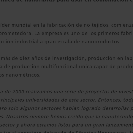
íder mundial en la fabricación de no tejidos, comien
rometedora. La empresa es uno de los primeros fabri
ucción industrial a gran escala de nanoproductos.
s más de diez años de investigación, producción en labo
ea de producción multifuncional única capaz de prod
os nanométricos.
da de 2000 realizamos una serie de proyectos de inves
principales universidades de este sector. Entonces, t
ro solo algunos sectores habían logrado desarrollar 
s. Nosotros siempre hemos creído que la nanotecnolo
 sector y ahora estamos listos para un gran lanzamien