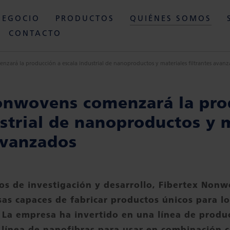
NEGOCIO
PRODUCTOS
QUIÉNES SOMOS
CONTACTO
zará la producción a escala industrial de nanoproductos y materiales filtrantes avan
onwovens comenzará la pro
ustrial de nanoproductos y 
avanzados
os de investigación y desarrollo, Fibertex Nonw
as capaces de fabricar productos únicos para lo
. La empresa ha invertido en una línea de produ
a línea de nanofibras para usar en combinación 