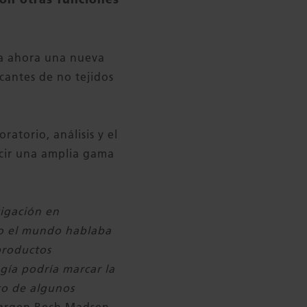
za ahora una nueva
cantes de no tejidos
ratorio, análisis y el
ucir una amplia gama
tigación en
odo el mundo hablaba
productos
gía podría marcar la
to de algunos