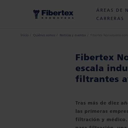
ÁREAS DE 
CARRERAS
Inicio
Quiénes somos
Noticias y eventos
Fibertex Nonwovens comen
Fibertex N
escala ind
filtrantes 
Tras más de diez añ
las primeras empres
filtración y médico
para filtración, un