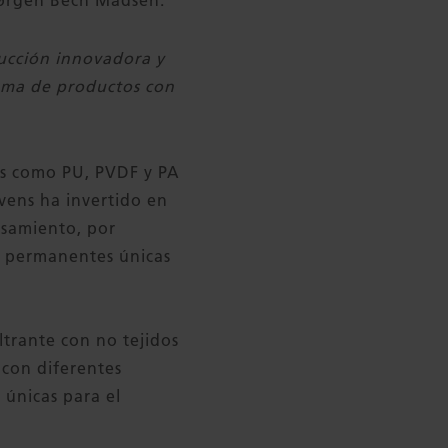
Jørgen Bech Madsen.
ucción innovadora y
ama de productos con
os como PU, PVDF y PA
vens ha invertido en
esamiento, por
s permanentes únicas
trante con no tejidos
 con diferentes
 únicas para el