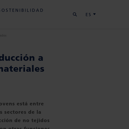
BUSCAR
SOSTENIBILIDAD
ES
zados
ducción a
materiales
ovens está entre
s sectores de la
cción de no tejidos
con otras funciones