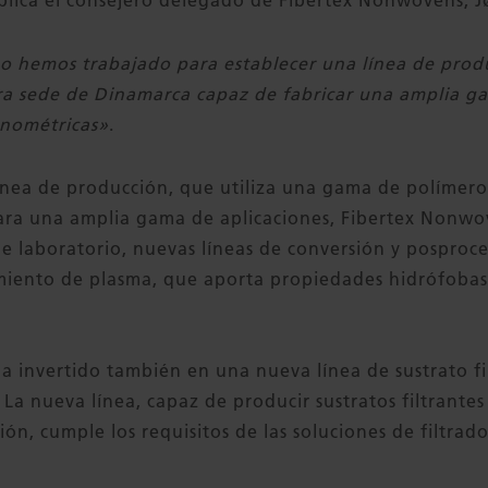
xplica el consejero delegado de Fibertex Nonwovens, 
o hemos trabajado para establecer una línea de prod
tra sede de Dinamarca capaz de fabricar una amplia g
anométricas»
.
ínea de producción, que utiliza una gama de polímer
ara una amplia gama de aplicaciones, Fibertex Nonwo
de laboratorio, nuevas líneas de conversión y posproc
amiento de plasma, que aporta propiedades hidrófoba
 invertido también en una nueva línea de sustrato fil
La nueva línea, capaz de producir sustratos filtrantes
ión, cumple los requisitos de las soluciones de filtrado