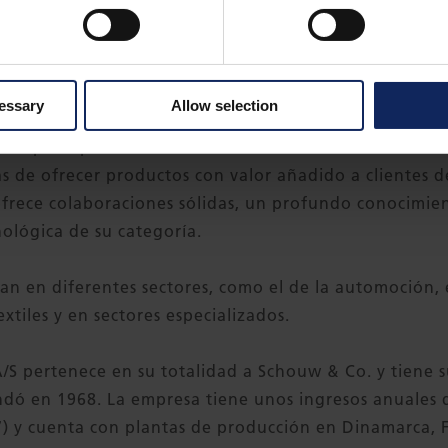
os equipos utilizados en las nuevas instalaciones cum
e seguridad más exigentes.
cessary
Allow selection
tex Nonwovens
 el principal socio mundial en materiales técnicos in
s de ofrecer productos con valor añadido a clientes d
rece colaboraciones sólidas, un profundo conocimient
ológica de su categoría.
izan en diferentes sectores, como el de la automoción, e
xtiles y en sectores especializados.
S pertenece en su totalidad a Schouw & Co. y tiene s
dó en 1968. La empresa tiene unos ingresos anuales 
) y cuenta con plantas de producción en Dinamarca, F