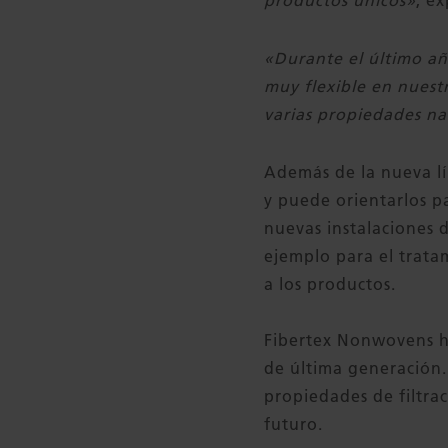
productos únicos»
, e
«Durante el último añ
muy flexible en nues
varias propiedades n
Además de la nueva l
y puede orientarlos p
nuevas instalaciones 
ejemplo para el trat
a los productos.
Fibertex Nonwovens ha
de última generación. 
propiedades de filtrac
futuro.