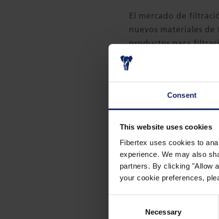
El mercado de filtrac
nuevos materiales de 
productos para filtrac
las pequeñas variacio
de filtración. Entre l
incluyen la filtración 
Consent
nanoproductos tienen 
habituales tienen un 
This website uses cookies
«Vemos un gran potenci
Fibertex uses cookies to anal
los principales agente
experience. We may also share
tenemos las instalaci
partners. By clicking "Allow
your cookie preferences, plea
totalmente controlada
desde el punto de vi
Consent
Necessary
Selection