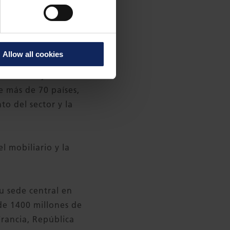
plen las normas
Allow all cookies
novadores y soluciones
e más de 70 países,
o del sector y la
l mobiliario y la
u sede central en
de 1400 millones de
rancia, República