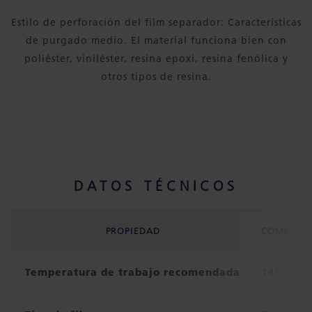
Estilo de perforación del film separador: Características
de purgado medio. El material funciona bien con
poliéster, viniléster, resina epoxi, resina fenólica y
otros tipos de resina.
DATOS TÉCNICOS
PROPIEDAD
COMPOFLE
Temperatura de trabajo recomendada
145°C (29