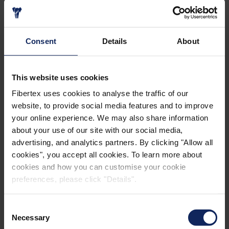
°F) y nuestra temperatura de trabajo recomendada es
de aprox. 145 °C (293 °F). Sin embargo, tenemos
®
clientes que usan Compoflex
a 200°C (392 °F). Esto se
Consent
Details
About
®
debe a que Compoflex
actúa antes de que la
temperatura supere el punto de fusión. Tras el
enfriamiento, el pelado es igualmente fácil y el
This website uses cookies
material recupera la estabilidad. Recomendamos
Fibertex uses cookies to analyse the traffic of our
realizar una prueba en una parte pequeña.
website, to provide social media features and to improve
your online experience. We may also share information
about your use of our site with our social media,
Los datos técnicos de la parte superior son
advertising, and analytics partners. By clicking "Allow all
orientativos.
cookies", you accept all cookies. To learn more about
MD = longitudinal
cookies and how you can customise your cookie
CD = transversal
preferences, please click "Details".
Tamaños
Consent
Ancho: 1,52 m (60 in)
Necessary
Selection
Largo: 61 m (200 ft)