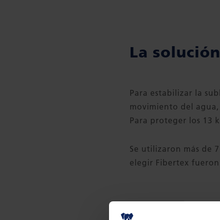
La solución
Para estabilizar la su
movimiento del agua, 
Para proteger los 13 k
Se utilizaron más de 
elegir Fibertex fueron