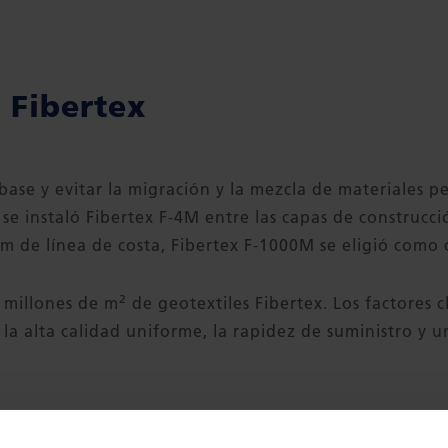
 Fibertex
bbase y evitar la migración y la mezcla de materiales p
se instaló Fibertex F-4M entre las capas de construcc
m de línea de costa, Fibertex F-1000M se eligió como c
2
7 millones de m
de geotextiles Fibertex. Los factores c
 la alta calidad uniforme, la rapidez de suministro y u