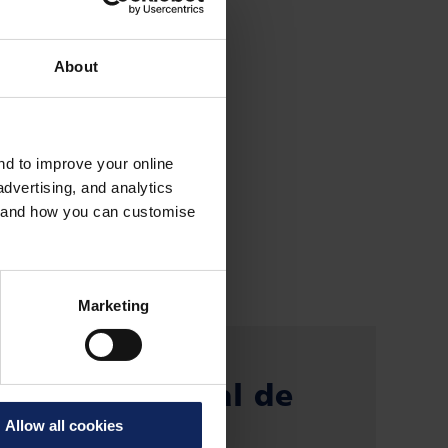
CO
About
and to improve your online
dvertising, and analytics
es and how you can customise
Marketing
o internacional de
g
Allow all cookies