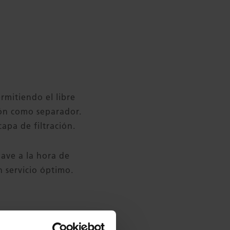
ermitiendo el libre
ión como separador.
apa de filtración.
lave a la hora de
n servicio óptimo.