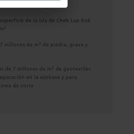
uperficie de la isla de Chek Lap Kok
2
km
3
67 millones de m
de piedra, grava y
2
ás de 7 millones de m
de geotextiles
eparación en la subbase y para
 línea de costa