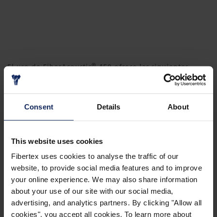
®
El uso de FiberAcoustic
450 ofrece las siguientes
ventajas:
Excelentes propiedades acústicas
Consent
Details
About
Reducción del ruido: propiedades únicas de
absorción del sonido que mejoran
This website uses cookies
significativamente el entorno
Fibertex uses cookies to analyse the traffic of our
website, to provide social media features and to improve
Calidad, rendimiento y estética de última
your online experience. We may also share information
generación
about your use of our site with our social media,
advertising, and analytics partners. By clicking "Allow all
Resistencia al fuego, clasificación B-s1, d0
cookies", you accept all cookies. To learn more about