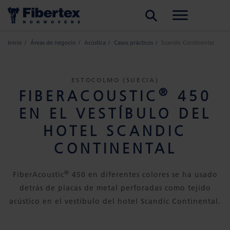
BUSCAR
Inicio
Áreas de negocio
Acústica
Casos prácticos
Scandic Continental
ESTOCOLMO (SUECIA)
®
FIBERACOUSTIC
450
EN EL VESTÍBULO DEL
HOTEL SCANDIC
CONTINENTAL
®
FiberAcoustic
450 en diferentes colores se ha usado
detrás de placas de metal perforadas como tejido
acústico en el vestíbulo del hotel Scandic Continental.