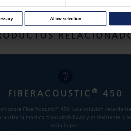
cessary
Allow selection
RODUCTOS RELACIONAD
®
FIBERACOUSTIC
450
®
ón sobre FiberAcoustic
450. Una solución retardant
arantiza la máxima transpirabilidad y es resistente a l
irrita la piel.