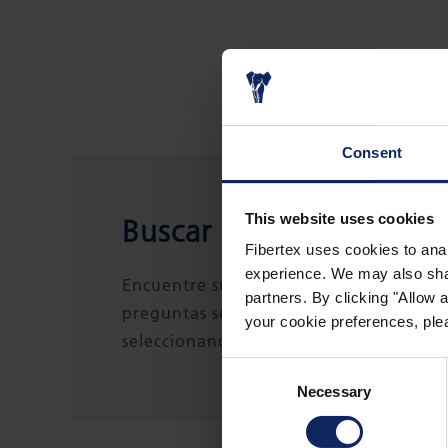
Consent
This website uses cookies
Buscar persona de cont
Fibertex uses cookies to anal
experience. We may also share
Encuentre su persona de contacto loca
partners. By clicking "Allow
preguntas sobre aplicaciones acústicas
your cookie preferences, plea
seleccionando su región o país.
Consent
Necessary
Selection