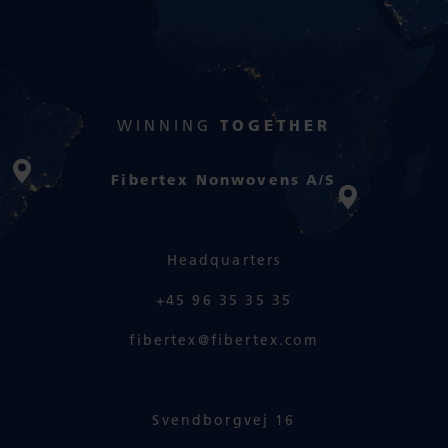
WINNING
TOGETHER
Fibertex Nonwovens A/S
Headquarters
+45 96 35 35 35
fibertex@fibertex.com
Svendborgvej 16