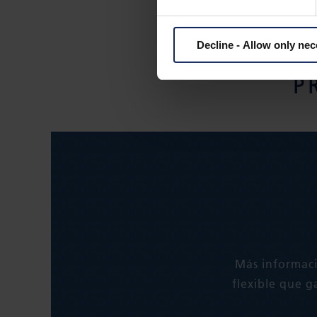
Decline - Allow only ne
P
Más informaci
flexible que g