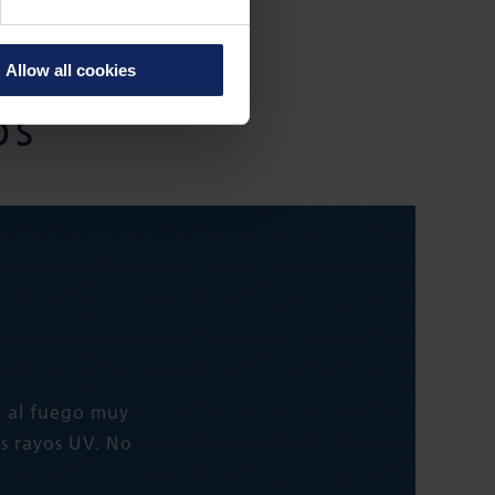
Allow all cookies
OS
e al fuego muy
os rayos UV. No